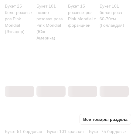
Букет 25
Букет 101
Букет 15
Букет 101
бело-розовых
нежно-
розовых роз
белая роза
роз Pink
розовая роза
Pink Mondial с
60-70см
Mondial
Pink Mondial
форзицией
(Голландия)
(Эквадор)
(Юж.
Америка)
Все товары раздела
Букет 51 бордовая
Букет 101 красная
Букет 75 бордовых