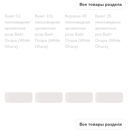
Все товары раздела
Букет 51
Букет 101
Корзина 49
Букет 25
пионовидная
пионовидная
пионовидная
пионовидных
ароматная
ароматная
ароматная
ароматных
роза Вайт
роза Вайт
роза Вайт
роз Вайт
Охара (White
Охара (White
Охара (White
Охара (White
Ohara)
Ohara)
Ohara)
Ohara)
Все товары раздела