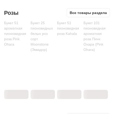
Розы
Все товары раздела
Букет 51
Букет 25
Букет 51
Букет 101
ароматная
пионовидных
пионовидная
пионовидная
пионовидная
белых роз
роза Kahala
ароматная
роза Pink
сорт
роза Пинк
Ohara
Moonstone
Охара (Pink
(Эквадор)
Ohara)