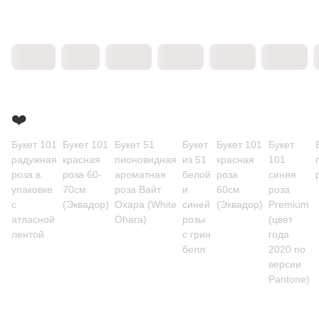
❤️
Букет 101
Букет 101
Букет 51
Букет
Букет 101
Букет
радужная
красная
пионовидная
из 51
красная
101
роза в
роза 60-
ароматная
белой
роза
синяя
упаковке
70см
роза Вайт
и
60см
роза
с
(Эквадор)
Охара (White
синей
(Эквадор)
Premium
атласной
Ohara)
розы
(цвет
лентой
с грин
года
белл
2020 по
версии
Pantone)