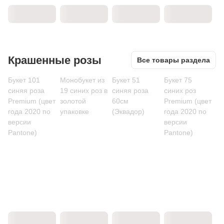
Крашенные розы
Все товары раздела
Букет 101
Монобукет из
Букет 51
Букет 75
синяя роза
19 синих роз в
синяя роза
синих роз
Premium (цвет
золотой
60см
Premium (цвет
года 2020 по
упаковке
(Эквадор)
года 2020 по
версии
версии
Pantone)
Pantone)