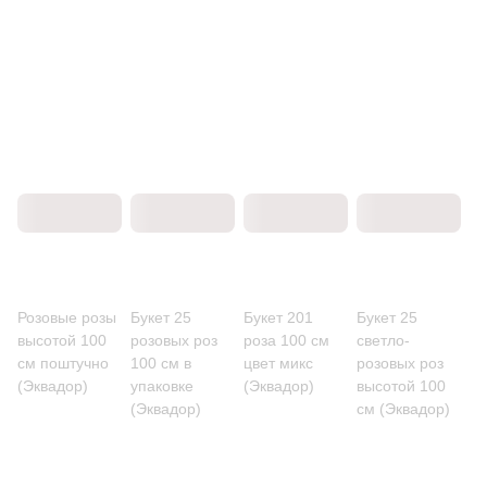
Розовые розы
Букет 25
Букет 201
Букет 25
высотой 100
розовых роз
роза 100 см
светло-
см поштучно
100 см в
цвет микс
розовых роз
(Эквадор)
упаковке
(Эквадор)
высотой 100
(Эквадор)
см (Эквадор)