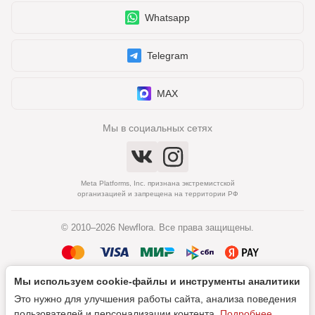
Whatsapp
Telegram
MAX
Мы в социальных сетях
Meta Platforms, Inc. признана экстремистской
организацией и запрещена на территории РФ
© 2010–2026 Newflora. Все права защищены.
Мы используем cookie‑файлы и инструменты аналитики
Политика обработки персональных данных
Это нужно для улучшения работы сайта, анализа поведения
Согласие на обработку персональных данных
пользователей и персонализации контента.
Подробнее