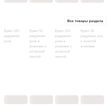
Все товары раздела
Букет 181
Букет 51
Букет 101
Букет 25
радужная
радужная
радужная
радужных роз
роза
роза в
роза в
в золотой
упаковке с
упаковке с
упаковке
атласной
атласной
лентой
лентой