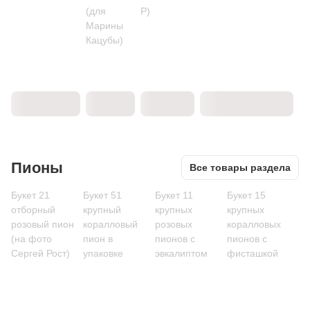
(для
P)
Марины
Кацубы)
Пионы
Все товары раздела
Букет 21
Букет 51
Букет 11
Букет 15
отборный
крупный
крупных
крупных
розовый пион
коралловый
розовых
коралловых
(на фото
пион в
пионов с
пионов с
Сергей Рост)
упаковке
эвкалиптом
фисташкой