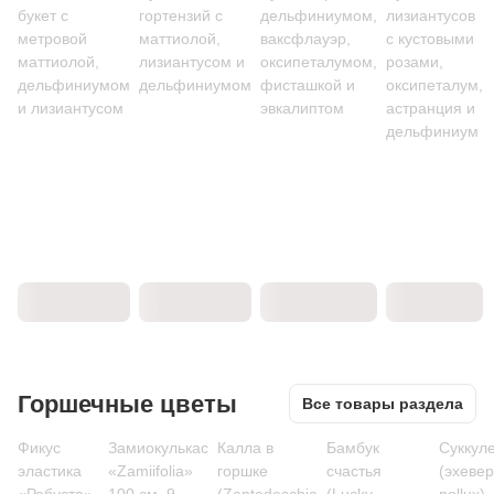
букет с
гортензий с
дельфиниумом,
лизиантусов
метровой
маттиолой,
ваксфлауэр,
с кустовыми
маттиолой,
лизиантусом и
оксипеталумом,
розами,
дельфиниумом
дельфиниумом
фисташкой и
оксипеталум,
и лизиантусом
эвкалиптом
астранция и
дельфиниум
Горшечные цветы
Все товары раздела
Фикус
Замиокулькас
Калла в
Бамбук
Суккул
эластика
«Zamiifolia»
горшке
счастья
(эхеве