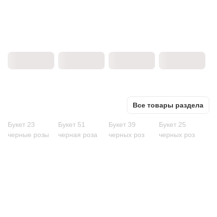
Все товары раздела
Букет 23
Букет 51
Букет 39
Букет 25
черные розы
черная роза
черных роз
черных роз