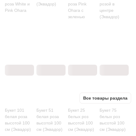
роза White и
(Эквадор)
роза Pink
розой в
Pink Ohara
Ohara с
центре
зеленью
(Эквадор)
Все товары раздела
Букет 101
Букет 51
Букет 25
Букет 75
белая роза
белая роза
белых роз
белых роз
высотой 100
высотой 100
высотой 100
высотой 100
см (Эквадор)
см (Эквадор)
см (Эквадор)
см (Эквадор)