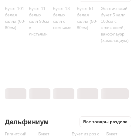
Букет 101
Букет 11
Букет 13
Букет 51
Экзотический
белая
белых
белых
белая
букет 5 калл
калла (60-
калл 90см
калл с
калла (50-
100см с
80см)
с
листьями
80см)
геликонией,
листьями
ваксфлауэр
(хамелациум)
Дельфиниум
Все товары раздела
Гигантский
Букет
Букет из роз с
Букет