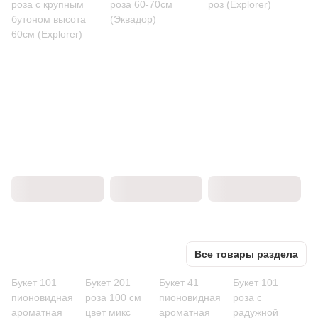
роза с крупным
роза 60-70см
роз (Explorer)
бутоном высота
(Эквадор)
60см (Explorer)
Все товары раздела
Букет 101
Букет 201
Букет 41
Букет 101
пионовидная
роза 100 см
пионовидная
роза с
ароматная
цвет микс
ароматная
радужной