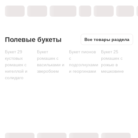
Полевые букеты
Все товары раздела
Букет 29
Букет
Букет пионов
Букет 25
кустовых
ромашек с
с
ромашек с
ромашек с
васильками и
подсолнухами
рожью в
нигеллой и
зверобоем
и георгинами
мешковине
солидаго