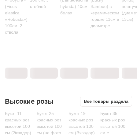
«Робуста»
100 см, 9
(Zantedeschia
(Lucky
pollux)
(Ficus
стеблей
hybrida) 40см
Bamboo) в
поштуч
elastica
белая
керамическом
(диаме
«Robusta»)
горшке 11см в
13см)
100см, 2
диаметре
ствола
Высокие розы
Все товары раздела
Букет 11
Букет 25
Букет 19
Букет 35
красных роз
красных роз
красных роз
красных роз
высотой 100
высотой 100
высотой 100
высотой 100
см (Эквадор)
см (на фото
см (Эквадор)
см c