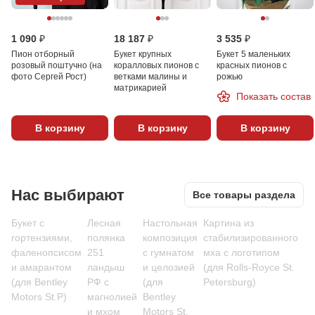
1 090 ₽
18 187 ₽
3 535 ₽
Пион отборный
Букет крупных
Букет 5 маленьких
розовый поштучно (на
коралловых пионов с
красных пионов с
фото Сергей Рост)
ветками малины и
рожью
матрикарией
Показать состав
В корзину
В корзину
В корзину
Нас выбирают
Все товары раздела
Букет с
Лесная
Настольная
Картина из
гортензиями,
полянка
композиция
стабилизированного
фаленопсисом
251
с гумнатом
мха с логотипом
и амарантом
ландыш
и целозией
(для Rolls-Royce St.
(для Bentley
РФ с
(для
Petersburg)
Motors St.P)
магнолией
Bentley
и мхом
Motors St.