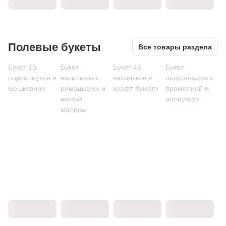
Полевые букеты
Все товары раздела
Букет 15
Букет
Букет 45
Букет
подсолнухов в
васильков с
васильков в
подсолнухов с
мешковине
ромашками и
крафт бумаге
бромелией и
веткой
аллиумом
малины