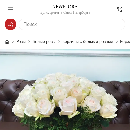
Бутик цветов в Санкт-Петербурге
Розы
Белые розы
Корзины с белыми розами
Корз