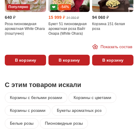
Популярно
❤️
-54%
640 ₽
15 999 ₽
94 060 ₽
34 050 ₽
Роза пионовидная
Букет 51 пионовидная
Корзина 151 белая
ароматная White Ohara
ароматная роза Вайт
роза
(поштучно)
Охара (White Ohara)
Показать состав
В корзину
В корзину
В корзину
С этим товаром искали
Корзины с белыми розами
Корзины с цветами
Корзины с розами
Букеты ароматных роз
Белые розы
Пионовидные розы