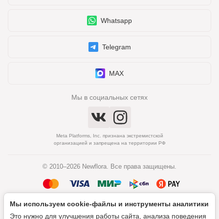
Whatsapp
Telegram
MAX
Мы в социальных сетях
Meta Platforms, Inc. признана экстремистской
организацией и запрещена на территории РФ
© 2010–2026 Newflora. Все права защищены.
Мы используем cookie‑файлы и инструменты аналитики
Политика обработки персональных данных
Это нужно для улучшения работы сайта, анализа поведения