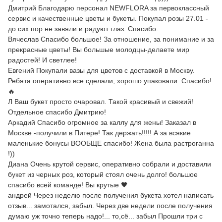
Дмитрий Благодарю персонал NEWFLORA за первоклассный
сервис и качественные цветы и букеты. Покупал розы 27.01 -
до сих пор не завяли и радуют глаз. Спасибо.
Вячеслав Спасибо большое! За отношение, за понимание и за
прекрасные цветы! Вы большые молодцы-делаете мир
радостей! И светлее!
Евгений Покупали вазы для цветов с доставкой в Москву.
Ребята оперативно все сделали, хорошо упаковали. Спасибо!
🔥
Л Ваш букет просто очаровал. Такой красивый и свежий!
Отдельное спасибо Дмитрию!
Аркадий Спасибо огромное за каллу для жены! Заказал в
Москве -получили в Питере! Так держать!!!!! А за всякие
маленькие бонусы ВООБЩЕ спасибо! Жена была растроганна
!))
Диана Очень крутой сервис, оперативно собрали и доставили
букет из черных роз, который стоял очень долго! большое
спасибо всей команде! Вы крутые 🖤
андрей Через неделю после получения букета хотел написать
отзыв... замотался, забыл. Через две недели после получения
думаю уж точно теперь надо!... то,сё... забыл Прошли три с