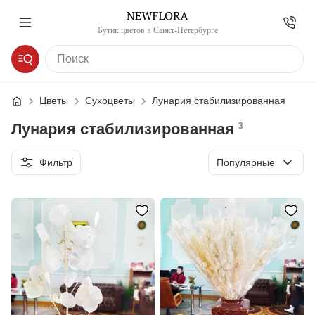
Бутик цветов в Санкт-Петербурге
Цветы
Сухоцветы
Лунария стабилизированная
Лунария стабилизированная
3
Сортировка
Фильтр
Популярные