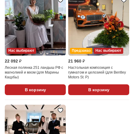
Нас выбирают
Предзаказ
Нас выбирают
22 092 ₽
21 960 ₽
Лесная полянка 251 ландыш РФ с
Настольная композиция с
магнолией и мхом (для Марины
гумнатом и целозией (для Bentley
Кацубы)
Motors St. P)
В корзину
В корзину