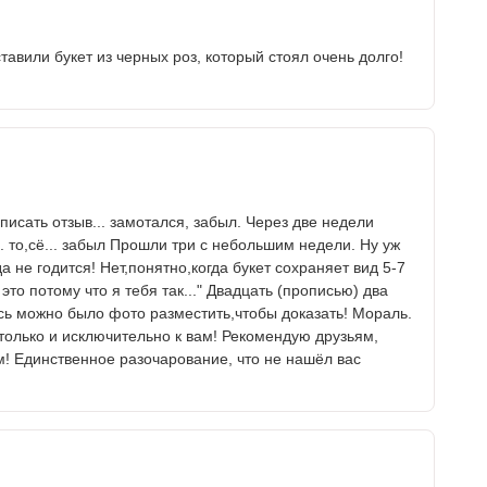
тавили букет из черных роз, который стоял очень долго!
исать отзыв... замотался, забыл. Через две недели
. то,сё... забыл Прошли три с небольшим недели. Ну уж
а не годится! Нет,понятно,когда букет сохраняет вид 5-7
это потому что я тебя так..." Двадцать (прописью) два
есь можно было фото разместить,чтобы доказать! Мораль.
 только и исключительно к вам! Рекомендую друзьям,
! Единственное разочарование, что не нашёл вас