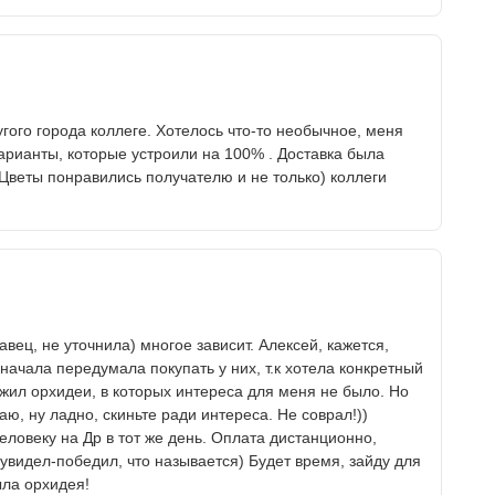
гого города коллеге. Хотелось что-то необычное, меня
арианты, которые устроили на 100% . Доставка была
 Цветы понравились получателю и не только) коллеги
ец, не уточнила) многое зависит. Алексей, кажется,
начала передумала покупать у них, т.к хотела конкретный
ожил орхидеи, в которых интереса для меня не было. Но
аю, ну ладно, скиньте ради интереса. Не соврал!))
еловеку на Др в тот же день. Оплата дистанционно,
-увидел-победил, что называется) Будет время, зайду для
ыла орхидея!