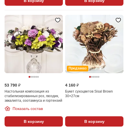
В корзину
В корзину
Предзаказ
53 790 ₽
4 160 ₽
Настольная композиция из
Букет сухоцветов Sisal Brown
стабилизированных роз, гвоздик,
30×27см
эвкалипта, озотамнуса и гортензий
Показать состав
В корзину
В корзину