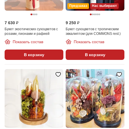
Предзаказ
Нас выбирают
7 630 ₽
9 250 ₽
Букет экзотических сухоцветов с
Букет сухоцветов c тропическим
розами, пионами и рафией
эвкалиптом (для COMMONS rest.)
Показать состав
Показать состав
В корзину
В корзину