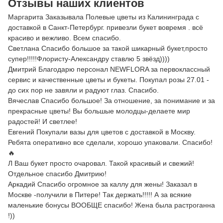
Отзывы наших клиентов
Маргарита Заказывала Полевые цветы из Калининграда с
доставкой в Санкт-Петербург. привезли букет вовремя . всё
красиво и вежливо. Всем спасибо.
Светлана Спасибо большое за такой шикарный букет,просто
супер!!!!!Флористу-Александру ставлю 5 звёзд))))
Дмитрий Благодарю персонал NEWFLORA за первоклассный
сервис и качественные цветы и букеты. Покупал розы 27.01 -
до сих пор не завяли и радуют глаз. Спасибо.
Вячеслав Спасибо большое! За отношение, за понимание и за
прекрасные цветы! Вы большые молодцы-делаете мир
радостей! И светлее!
Евгений Покупали вазы для цветов с доставкой в Москву.
Ребята оперативно все сделали, хорошо упаковали. Спасибо!
🔥
Л Ваш букет просто очаровал. Такой красивый и свежий!
Отдельное спасибо Дмитрию!
Аркадий Спасибо огромное за каллу для жены! Заказал в
Москве -получили в Питере! Так держать!!!!! А за всякие
маленькие бонусы ВООБЩЕ спасибо! Жена была растроганна
!))