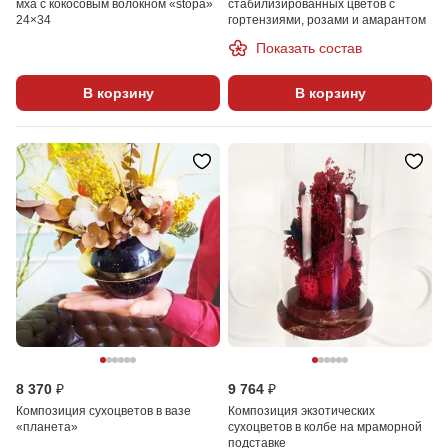
мха с кокосовым волокном «stopa»
стабилизированных цветов с
24×34
гортензиями, розами и амарантом
Показать состав
В корзину
В корзину
8 370 ₽
9 764 ₽
Композиция сухоцветов в вазе
Композиция экзотических
«планета»
сухоцветов в колбе на мраморной
подставке