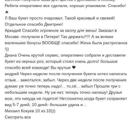
Ребята оперативно все сделали, хорошо упаковали. Спасибо!
🔥
Л Ваш букет просто очаровал. Такой красивый и свежий!
Отдельное спасибо Дмитрию!
Аркадий Спасибо огромное за каллу для жены! Заказал в
Москве -получили в Питере! Так держать!!!!! А за всякие
маленькие бонусы ВООБЩЕ спасибо! Жена была растроганна
!))
Диана Очень крутой сервис, оперативно собрали и доставили
букет из черных роз, который стоял очень долго! большое
спасибо всей команде! Вы крутые 🖤
андрей Через неделю после получения букета хотел написать
отзыв... замотался, забыл. Через две недели после получения
думаю уж точно теперь надо!... то,сё... забыл Прошли три с
небольшим недели. Ну уж нет, теперь точно напишу! Друзья
мои, это никуда не годится! Нет,понятно,когда букет сохраняет
вид 5-7 дней, 10 дней- большая удача и…
Михаил Кокуев 10 из 10)))
Смотреть все