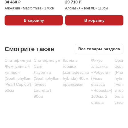
34 460 ₽
29 710 ₽
Алоказия «Macrorrhiza» 170см
Алоказия «Toef XL» 110см
В корзину
В корзину
Смотрите также
Все товары раздела
Спатифиллум
Спатифиллум
Калла в
Фикус
Орхид
Жемчужиный
Свит
горшке
эластика
фален
купидон
Лауретта
(Zantedeschia
«Робуста»
(Phala
(Spathiphyllum
(Spathiphyllum
hybrida) 40см
(Ficus
hybrid
‘Pearl Cupido’)
‘Sweet
оранжевая
elastica
‘Formid
50см
Lauretta’)
«Robusta»)
в горш
90см
100см, 2
белая 
ствола
ствола