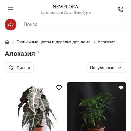
Бутик цветов в Санкт-Петербурге
Горшечные цветы и деревья для дома
Алоказия
Алоказия
4
Сортировка
Фильтр
Популярные