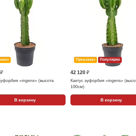
заказ
Предзаказ
Популярно
 ₽
42 120 ₽
эуфорбия «ingens» (высота
Кактус эуфорбия «ingens» (высо
100см)
В корзину
В корзину