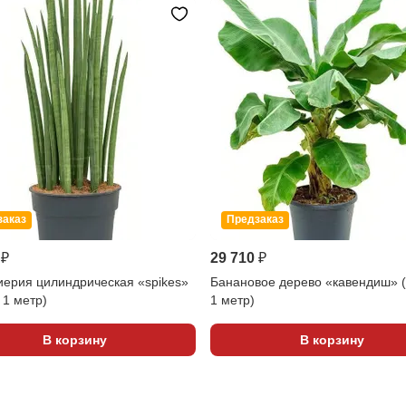
заказ
Предзаказ
 ₽
29 710 ₽
ерия цилиндрическая «spikes»
Банановое дерево «кавендиш» 
 1 метр)
1 метр)
В корзину
В корзину