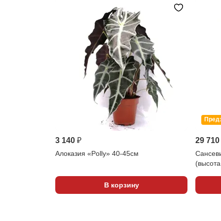
Пред
3 140 ₽
29 710
Алоказия «Polly» 40-45см
Сансеви
(высота
В корзину