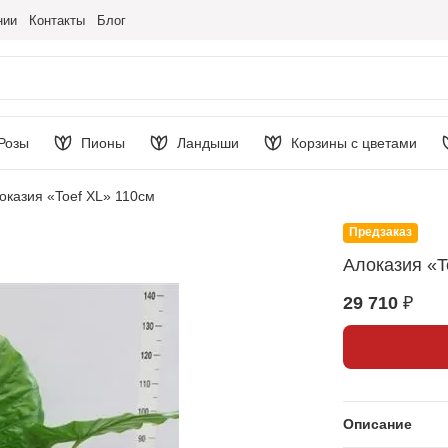
нии
Контакты
Блог
Розы
Пионы
Ландыши
Корзины с цветами
оказия «Toef XL» 110см
Предзаказ
Алоказия «T
29 710 ₽
Описание