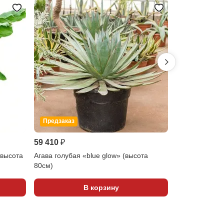
Предзаказ
Предзаказ
59 410 ₽
3 450 ₽
(высота
Агава голубая «blue glow» (высота
Педилантус «t
80см)
35см)
В корзину