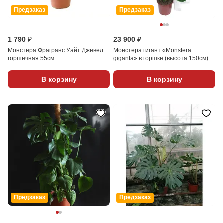
Предзаказ
Предзаказ
1 790 ₽
23 900 ₽
Монстера Фрагранс Уайт Джевел
Монстера гигант «Monstera
горшечная 55см
giganta» в горшке (высота 150см)
В корзину
В корзину
Предзаказ
Предзаказ