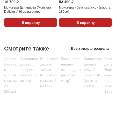
10 700 ₽
53 460 ₽
Монстера Делициоза (Monstera
Монстера «Deliciosa XXL» (высота
Deliciosa) 93см на опоре
180см)
В корзину
В корзину
Смотрите также
Все товары раздела
Дерево
Банановое
Банановое
Банановое
Банановое
Банан
банана
дерево с
дерево
дерево
дерево
дерев
в
плодами
«musa
«кавендиш»
«dwarf
Энсет
горшке
(высота 3
tropicana»
(высота 1
cavendish»
«ventr
(высота
метра)
(высота 2
метр)
(высота
maurel
до
метра)
140см)
(высот
280см)
120см