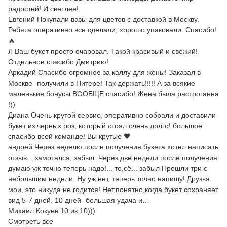
радостей! И светлее!
Евгений Покупали вазы для цветов с доставкой в Москву.
Ребята оперативно все сделали, хорошо упаковали. Спасибо!
🔥
Л Ваш букет просто очаровал. Такой красивый и свежий!
Отдельное спасибо Дмитрию!
Аркадий Спасибо огромное за каллу для жены! Заказал в
Москве -получили в Питере! Так держать!!!!! А за всякие
маленькие бонусы ВООБЩЕ спасибо! Жена была растроганна
!))
Диана Очень крутой сервис, оперативно собрали и доставили
букет из черных роз, который стоял очень долго! большое
спасибо всей команде! Вы крутые 🖤
андрей Через неделю после получения букета хотел написать
отзыв... замотался, забыл. Через две недели после получения
думаю уж точно теперь надо!... то,сё... забыл Прошли три с
небольшим недели. Ну уж нет, теперь точно напишу! Друзья
мои, это никуда не годится! Нет,понятно,когда букет сохраняет
вид 5-7 дней, 10 дней- большая удача и…
Михаил Кокуев 10 из 10)))
Смотреть все