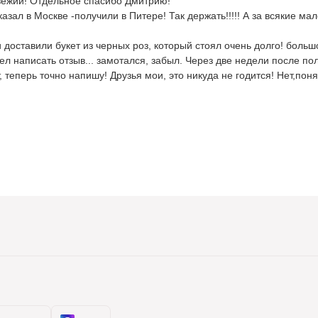
свежий! Отдельное спасибо Дмитрию!
казал в Москве -получили в Питере! Так держать!!!!! А за всякие
 доставили букет из черных роз, который стоял очень долго! больш
 написать отзыв... замотался, забыл. Через две недели после полу
теперь точно напишу! Друзья мои, это никуда не годится! Нет,понят