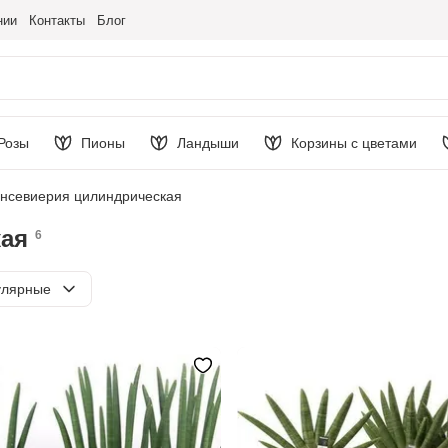
нии
Контакты
Блог
Розы
Пионы
Ландыши
Корзины с цветами
нсевиерия цилиндрическая
ая
6
ировка
улярные