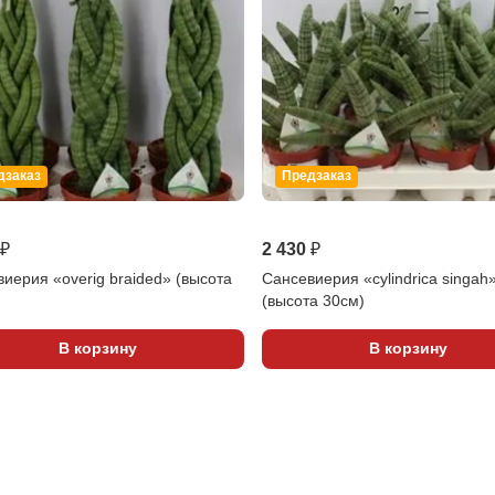
дзаказ
Предзаказ
 ₽
2 430 ₽
иерия «overig braided» (высота
Сансевиерия «cylindrica singah
(высота 30см)
В корзину
В корзину