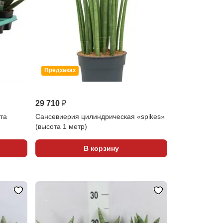
Предзаказ
29 710 ₽
ота
Сансевиерия цилиндрическая «spikes»
(высота 1 метр)
В корзину