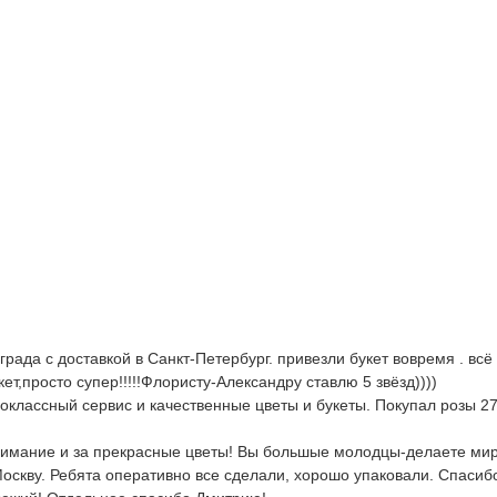
ада с доставкой в Санкт-Петербург. привезли букет вовремя . всё
т,просто супер!!!!!Флористу-Александру ставлю 5 звёзд))))
ассный сервис и качественные цветы и букеты. Покупал розы 27.01
нимание и за прекрасные цветы! Вы большые молодцы-делаете мир 
Москву. Ребята оперативно все сделали, хорошо упаковали. Спасибо