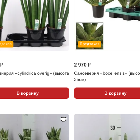
дзаказ
Предзаказ
 ₽
2 970 ₽
иерия «cylindrica overig» (высота
Сансеверия «bocellensis» (выс
35см)
В корзину
В корзину