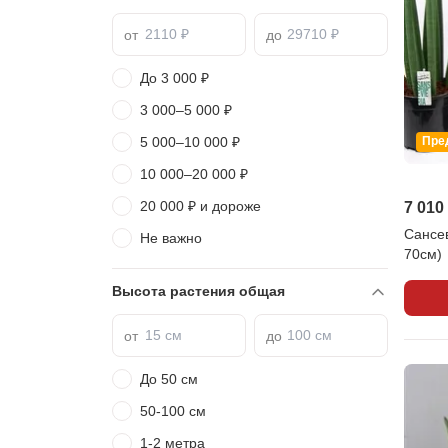
от
до
До 3 000 ₽
3 000–5 000 ₽
5 000–10 000 ₽
Пре
10 000–20 000 ₽
20 000 ₽ и дороже
7 010
Сансев
Не важно
70см)
Высота растения общая
от
до
До 50 см
50-100 см
1-2 метра