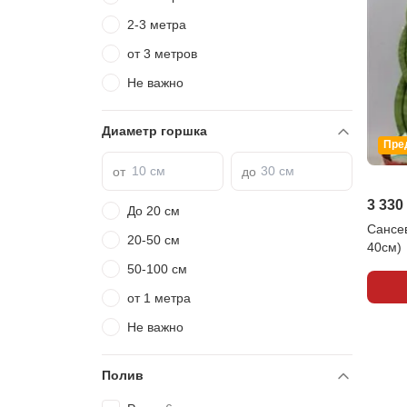
2-3 метра
от 3 метров
Не важно
Диаметр горшка
Пре
от
до
3 330
До 20 см
Сансев
20-50 см
40см)
50-100 см
от 1 метра
Не важно
Полив