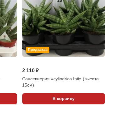
Предзаказ
2 110 ₽
»
Сансевиерия «cylindrica Inti» (высота
15см)
В корзину