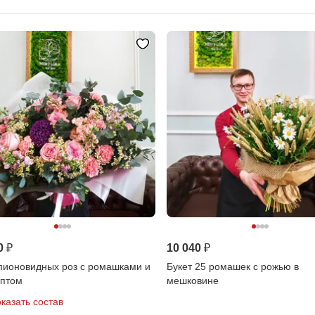
0 ₽
10 040 ₽
 пионовидных роз с ромашками и
Букет 25 ромашек с рожью в
иптом
мешковине
казать состав