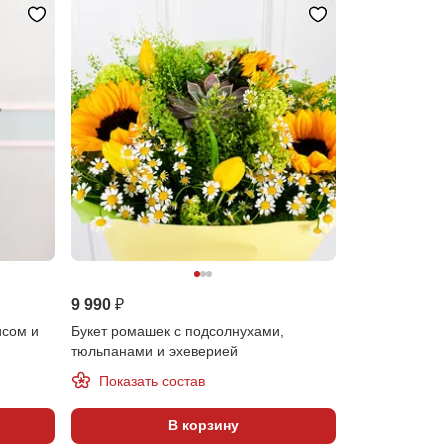
9 990 ₽
исом и
Букет ромашек с подсолнухами,
тюльпанами и эхеверией
Показать состав
В корзину