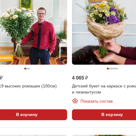
дзаказ
 ₽
4 065 ₽
19 высоких ромашек (100см)
Детский букет на каркасе с ро
и лизиантусом
Показать состав
В корзину
В корзину