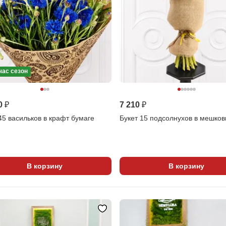
час сезон
0 ₽
7 210 ₽
45 васильков в крафт бумаге
Букет 15 подсолнухов в мешко
В корзину
В корзину