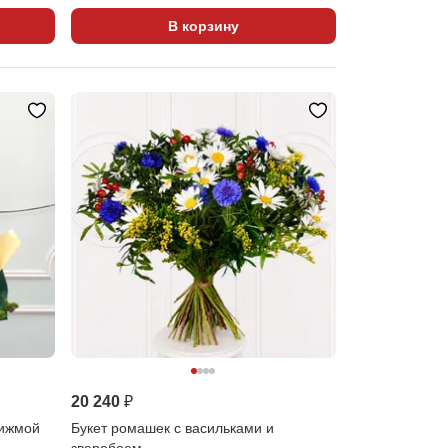
В корзину
20 240 ₽
пижмой
Букет ромашек с васильками и
зверобоем