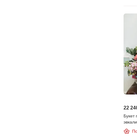
22 24
Букет
эвкал
По