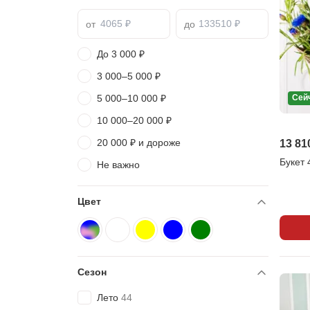
от
до
До 3 000 ₽
3 000–5 000 ₽
5 000–10 000 ₽
Сей
10 000–20 000 ₽
20 000 ₽ и дороже
13 81
Букет 
Не важно
Цвет
Разноцветный
Белый
Желтый
14
21
Синий
13
Зеленый
5
1
Сезон
Лето
44