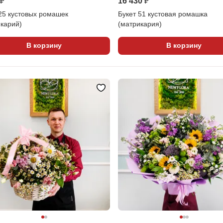
 ₽
16 430 ₽
25 кустовых ромашек
Букет 51 кустовая ромашка
карий)
(матрикария)
В корзину
В корзину