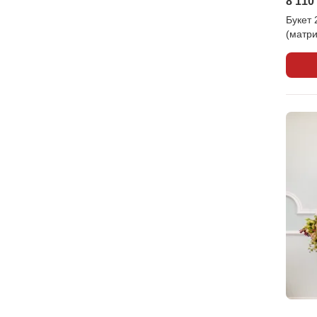
8 110
Букет 
(матри