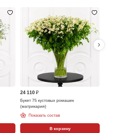
Предзаказ
24 110 ₽
21 530 ₽
Букет 75 кустовых ромашек
Букет 51 выс
(матрикария)
Показать состав
В корзину