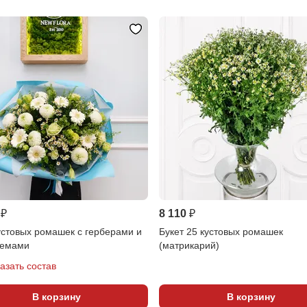
 ₽
8 110 ₽
устовых ромашек с герберами и
Букет 25 кустовых ромашек
темами
(матрикарий)
азать состав
В корзину
В корзину