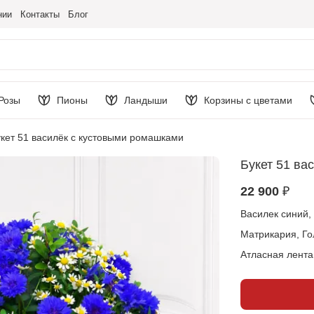
нии
Контакты
Блог
Розы
Пионы
Ландыши
Корзины с цветами
кет 51 василёк с кустовыми ромашками
Букет 51 ва
22 900 ₽
Василек синий,
Матрикария, Г
Атласная лента