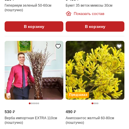
Гиперикум зеленый 50-60см
Букет 35 веток мимозы 30см
(поштучно)
Показать состав
В корзину
В корзину
Предзаказ
530 ₽
490 ₽
Верба импортная EXTRA 110см
Анигозантос желтый 60-80см
(поштучно)
(поштучно)