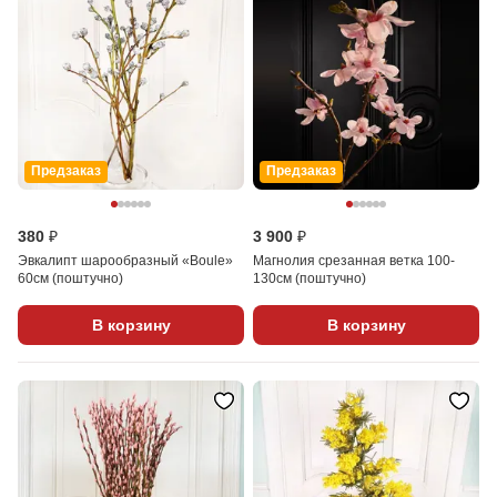
Предзаказ
Предзаказ
380 ₽
3 900 ₽
Эвкалипт шарообразный «Boule»
Магнолия срезанная ветка 100-
60см (поштучно)
130см (поштучно)
В корзину
В корзину