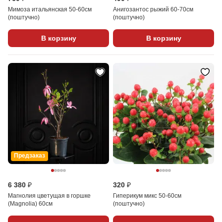
Мимоза итальянская 50-60см
Анигозантос рыжий 60-70см
(поштучно)
(поштучно)
В корзину
В корзину
Предзаказ
6 380 ₽
320 ₽
Магнолия цветущая в горшке
Гиперикум микс 50-60см
(Magnolia) 60см
(поштучно)