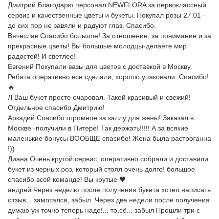
Дмитрий Благодарю персонал NEWFLORA за первоклассный
сервис и качественные цветы и букеты. Покупал розы 27.01 -
до сих пор не завяли и радуют глаз. Спасибо.
Вячеслав Спасибо большое! За отношение, за понимание и за
прекрасные цветы! Вы большые молодцы-делаете мир
радостей! И светлее!
Евгений Покупали вазы для цветов с доставкой в Москву.
Ребята оперативно все сделали, хорошо упаковали. Спасибо!
🔥
Л Ваш букет просто очаровал. Такой красивый и свежий!
Отдельное спасибо Дмитрию!
Аркадий Спасибо огромное за каллу для жены! Заказал в
Москве -получили в Питере! Так держать!!!!! А за всякие
маленькие бонусы ВООБЩЕ спасибо! Жена была растроганна
!))
Диана Очень крутой сервис, оперативно собрали и доставили
букет из черных роз, который стоял очень долго! большое
спасибо всей команде! Вы крутые 🖤
андрей Через неделю после получения букета хотел написать
отзыв... замотался, забыл. Через две недели после получения
думаю уж точно теперь надо!... то,сё... забыл Прошли три с