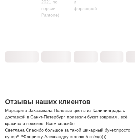
2021 по
и
версии
форзицией
Pantone)
Отзывы наших клиентов
Маргарита Заказывала Полевые цветы из Калининграда с
доставкой в Санкт-Петербург. привезли букет вовремя . всё
красиво и вежливо. Всем спасибо.
Светлана Спасибо большое за такой шикарный букет,просто
супер!!!!!Флористу-Александру ставлю 5 звёзд))))