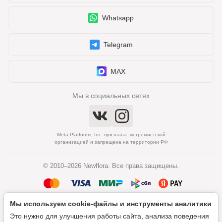
Whatsapp
Telegram
MAX
Мы в социальных сетях
Meta Platforms, Inc. признана экстремистской
организацией и запрещена на территории РФ
© 2010–2026 Newflora. Все права защищены.
Мы используем cookie‑файлы и инструменты аналитики
Политика обработки персональных данных
Это нужно для улучшения работы сайта, анализа поведения