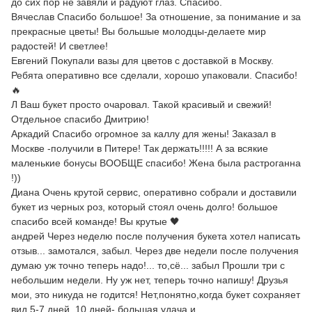
до сих пор не завяли и радуют глаз. Спасибо.
Вячеслав Спасибо большое! За отношение, за понимание и за
прекрасные цветы! Вы большые молодцы-делаете мир
радостей! И светлее!
Евгений Покупали вазы для цветов с доставкой в Москву.
Ребята оперативно все сделали, хорошо упаковали. Спасибо!
🔥
Л Ваш букет просто очаровал. Такой красивый и свежий!
Отдельное спасибо Дмитрию!
Аркадий Спасибо огромное за каллу для жены! Заказал в
Москве -получили в Питере! Так держать!!!!! А за всякие
маленькие бонусы ВООБЩЕ спасибо! Жена была растроганна
!))
Диана Очень крутой сервис, оперативно собрали и доставили
букет из черных роз, который стоял очень долго! большое
спасибо всей команде! Вы крутые 🖤
андрей Через неделю после получения букета хотел написать
отзыв... замотался, забыл. Через две недели после получения
думаю уж точно теперь надо!... то,сё... забыл Прошли три с
небольшим недели. Ну уж нет, теперь точно напишу! Друзья
мои, это никуда не годится! Нет,понятно,когда букет сохраняет
вид 5-7 дней, 10 дней- большая удача и…