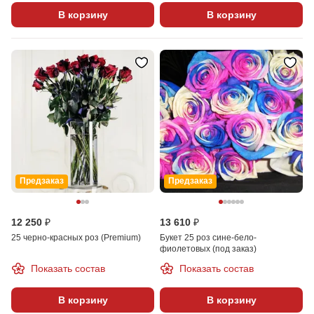
В корзину
В корзину
Предзаказ
Предзаказ
12 250 ₽
13 610 ₽
25 черно-красных роз (Premium)
Букет 25 роз сине-бело-
фиолетовых (под заказ)
Показать состав
Показать состав
В корзину
В корзину