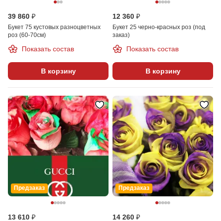
39 860 ₽
12 360 ₽
Букет 75 кустовых разноцветных
Букет 25 черно-красных роз (под
роз (60-70см)
заказ)
Показать состав
Показать состав
В корзину
В корзину
Предзаказ
Предзаказ
13 610 ₽
14 260 ₽