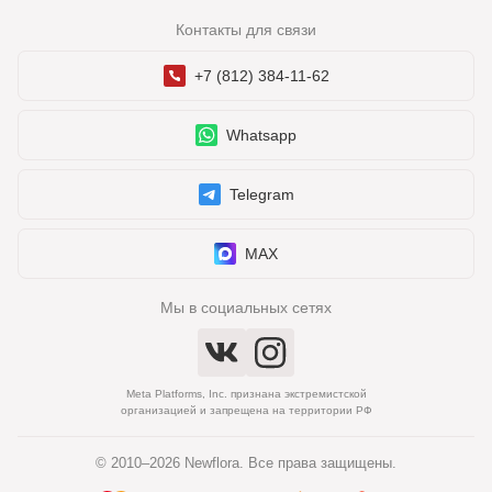
Контакты для связи
+7 (812) 384-11-62
Whatsapp
Telegram
MAX
Мы в социальных сетях
Meta Platforms, Inc. признана экстремистской
организацией и запрещена на территории РФ
© 2010–2026 Newflora. Все права защищены.