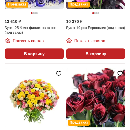
Предзаказ
Предзаказ
13 610 ₽
10 370 ₽
Букет 25 бело-фиолетовых роз
Букет 19 роз Европолис (под заказ)
(под заказ)
Показать состав
Показать состав
В корзину
В корзину
Предзаказ