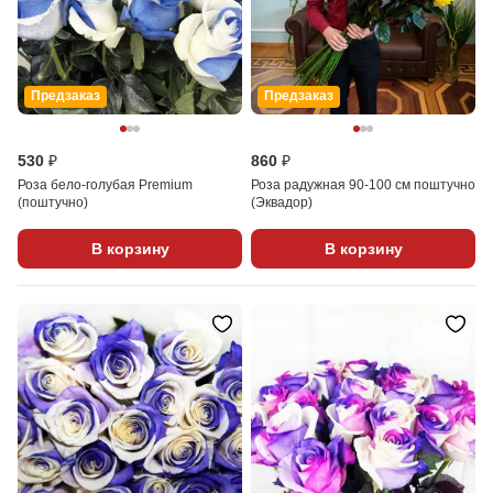
Предзаказ
Предзаказ
530 ₽
860 ₽
Роза бело-голубая Premium
Роза радужная 90-100 см поштучно
(поштучно)
(Эквадор)
В корзину
В корзину