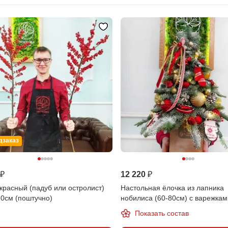
дзаказ
 ₽
12 220 ₽
красный (падуб или остролист)
Настольная ёлочка из лапника
20см (поштучно)
нобилиса (60-80см) с варежка
Показать состав