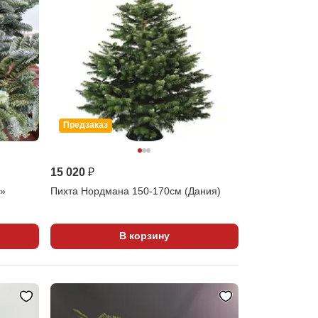
Предзаказ
15 020 ₽
d»
Пихта Нордмана 150-170см (Дания)
В корзину