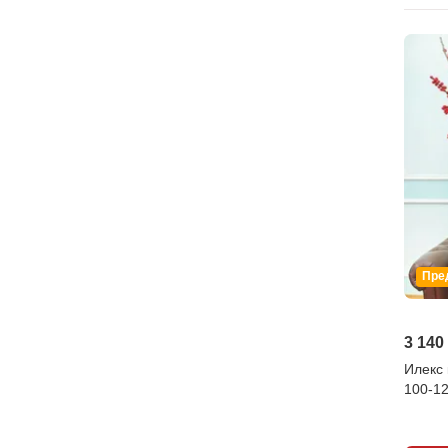
Пре
3 140
Илекс 
100-1