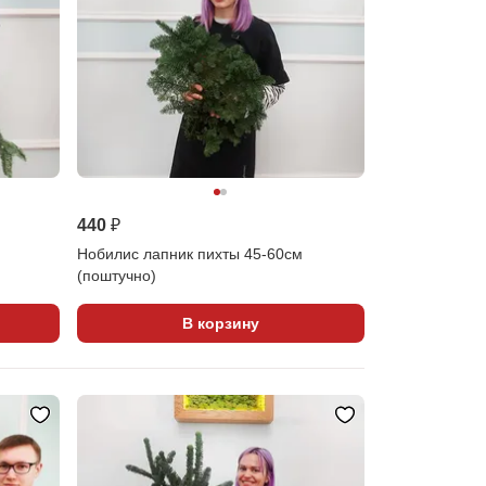
440 ₽
Нобилис лапник пихты 45-60см
(поштучно)
В корзину