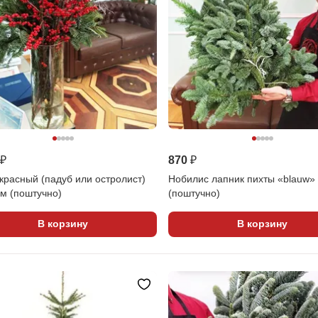
 ₽
870 ₽
красный (падуб или остролист)
Нобилис лапник пихты «blauw»
м (поштучно)
(поштучно)
В корзину
В корзину