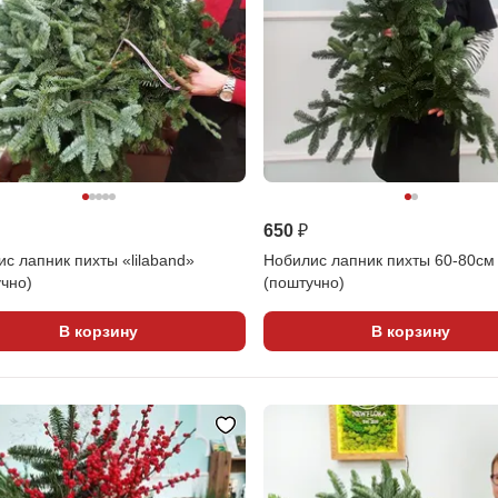
650 ₽
с лапник пихты «lilaband»
Нобилис лапник пихты 60-80см
чно)
(поштучно)
В корзину
В корзину