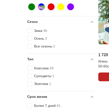
Зеленый
Разноцветный
77
Красный
Желтый
9
5
Фиолетовый
5
2
Сезон
Зима
96
Осень
3
Все сезоны
2
1 720
Тип
Илекс 
50-60с
Классика
69
Сухоцветы
1
Экзотика
1
Срок жизни
Более 7 дней
81