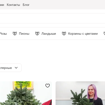
нии
Контакты
Блог
Розы
Пионы
Ландыши
Корзины с цветами
ировка
улярные