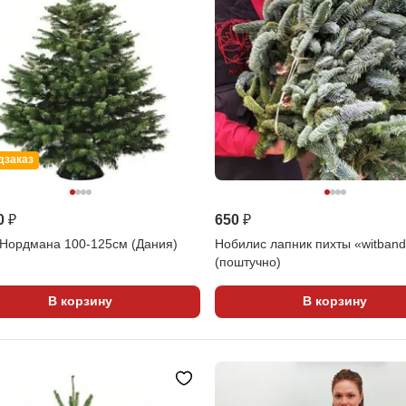
дзаказ
0 ₽
650 ₽
 Нордмана 100-125см (Дания)
Нобилис лапник пихты «witban
(поштучно)
В корзину
В корзину