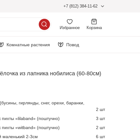
+7 (812) 384-11-62
Избранное
Корзина
Комнатные растения
Повод
ёлочка из лапника нобилиса (60-80см)
и
бусины, гирлянды, снег, орехи, баранки,
2 шт
 пихты «lilaband» (поштучно)
3 шт
 пихты «witband» (поштучно)
2 шт
й маленький 2-3см
6 шт