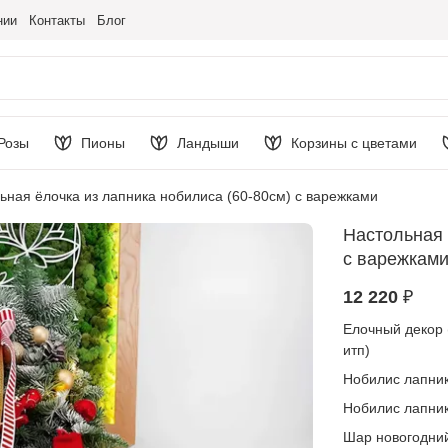
нии
Контакты
Блог
Розы
Пионы
Ландыши
Корзины с цветами
ьная ёлочка из лапника нобилиса (60-80см) с варежками
Настольная 
с варежкам
12 220 ₽
Елочный декор (
итп)
Нобилис лапник
Нобилис лапник
Шар новогодни