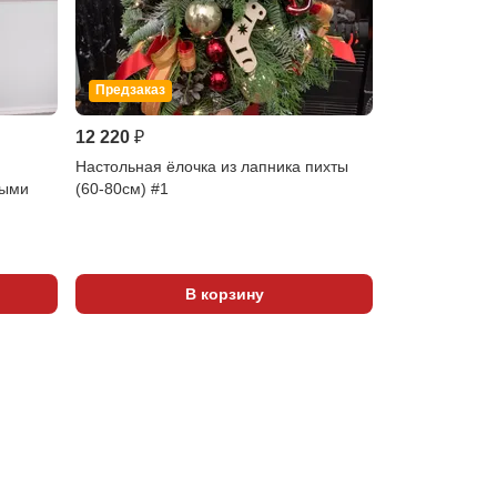
Предзаказ
12 220 ₽
12 220 ₽
Настольная ёлочка из лапника пихты
Настольная ёл
тыми
(60-80см) #1
нобилиса (50-
Показать 
В корзину