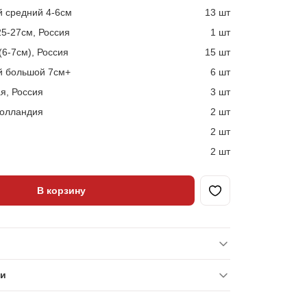
 средний 4-6см
13 шт
5-27см, Россия
1 шт
6-7см), Россия
15 шт
й большой 7см+
6 шт
я, Россия
3 шт
Голландия
2 шт
2 шт
2 шт
В корзину
ки