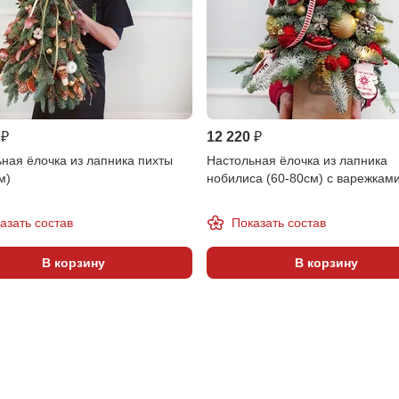
 ₽
12 220 ₽
ная ёлочка из лапника пихты
Настольная ёлочка из лапника
м)
нобилиса (60-80см) с варежкам
азать состав
Показать состав
В корзину
В корзину