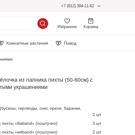
+7 (812) 384-11-62
Избранное
Корзина
Комнатные растения
Повод
ениями
ёлочка из лапника пихты (50-60см) с
отыми украшениями
бусины, гирлянды, снег, орехи, баранки,
2 шт
 пихты «lilaband» (поштучно)
3 шт
 пихты «witband» (поштучно)
2 шт