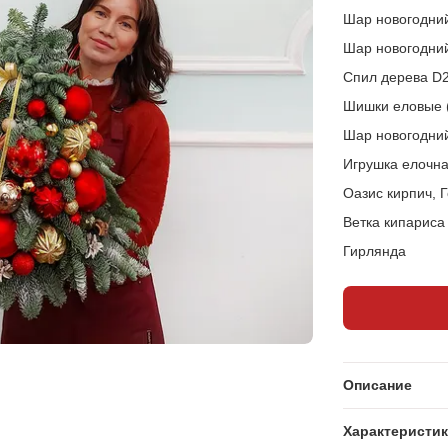
Шар новогодни
Шар новогодний
Спил дерева D2
Шишки еловые (
Шар новогодни
Игрушка елочна
Оазис кирпич, 
Ветка кипариса
Гирлянда
Описание
Характеристи