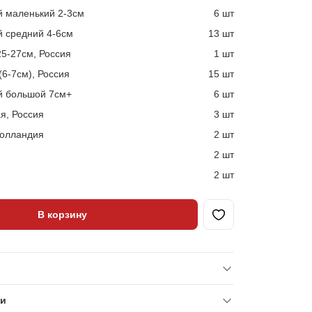
й маленький 2-3см
6 шт
 средний 4-6см
13 шт
5-27см, Россия
1 шт
6-7см), Россия
15 шт
й большой 7см+
6 шт
я, Россия
3 шт
Голландия
2 шт
2 шт
2 шт
В корзину
ки