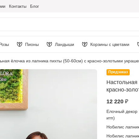
нии
Контакты
Блог
Розы
Пионы
Ландыши
Корзины с цветами
ьная ёлочка из лапника пихты (50-60см) с красно-золотыми украш
Предзаказ
Настольная 
красно-зол
12 220 ₽
Елочный декор (
итп)
Нобилис лапник
Нобилис лапник