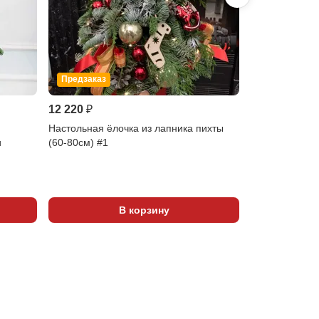
Предзаказ
12 220 ₽
12 220 ₽
Настольная ёлочка из лапника пихты
Настольная ёл
и
(60-80см) #1
нобилиса (60-
корицей
Показать 
В корзину