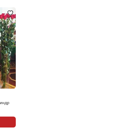
линдр