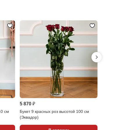
5 870 ₽
12 270 ₽
40 см
Букет 9 красных роз высотой 100 см
Букет 19 крас
(Эквадор)
(Эквадор)
В корзину