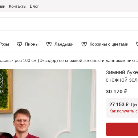
нии
Контакты
Блог
Розы
Пионы
Ландыши
Корзины с цветами
расных роз 100 см (Эквадор) со снежной зеленью и лапником пихт
Зимний буке
снежной зел
30 170 ₽
27 153 ₽
Цен
Как получить с