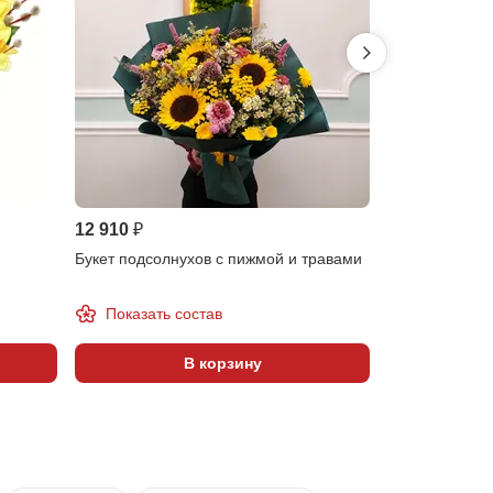
12 910 ₽
12 410 ₽
Букет подсолнухов с пижмой и травами
Букет подсолн
гвоздикой
Показать состав
Показать 
В корзину