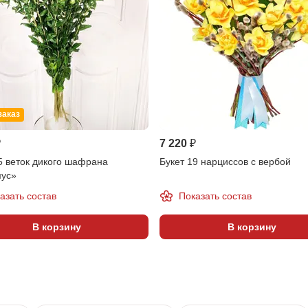
заказ
₽
7 220 ₽
5 веток дикого шафрана
Букет 19 нарциссов с вербой
мус»
азать состав
Показать состав
В корзину
В корзину