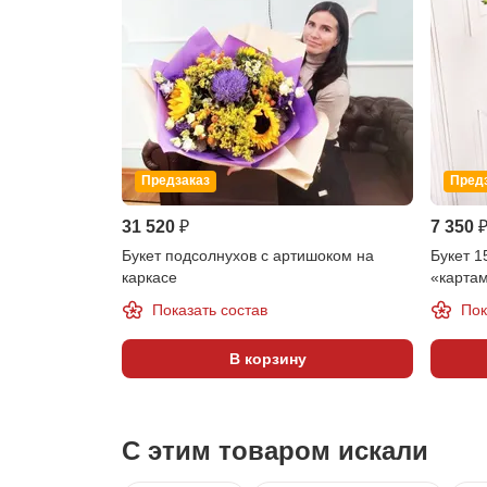
Предзаказ
Пред
31 520 ₽
7 350 
Букет подсолнухов с артишоком на
Букет 1
каркасе
«карта
Показать состав
Пок
В корзину
С этим товаром искали