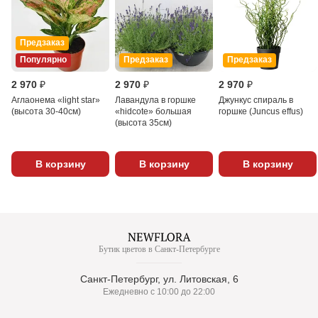
Предзаказ
Популярно
Предзаказ
Предзаказ
2 970 ₽
2 970 ₽
2 970 ₽
Аглаонема «light star»
Лавандула в горшке
Джункус спираль в
(высота 30-40см)
«hidcote» большая
горшке (Juncus effus)
(высота 35см)
В корзину
В корзину
В корзину
Бутик цветов в Санкт-Петербурге
Санкт-Петербург, ул. Литовская, 6
Ежедневно с 10:00 до 22:00