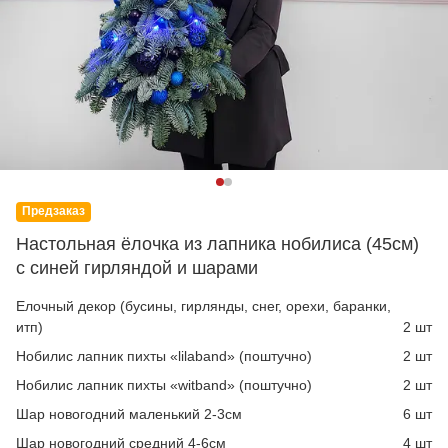
Предзаказ
Настольная ёлочка из лапника нобилиса (45см)
с синей гирляндой и шарами
Елочный декор (бусины, гирлянды, снег, орехи, баранки,
итп)
2 шт
Нобилис лапник пихты «lilaband» (поштучно)
2 шт
Нобилис лапник пихты «witband» (поштучно)
2 шт
Шар новогодний маленький 2-3см
6 шт
Шар новогодний средний 4-6см
4 шт