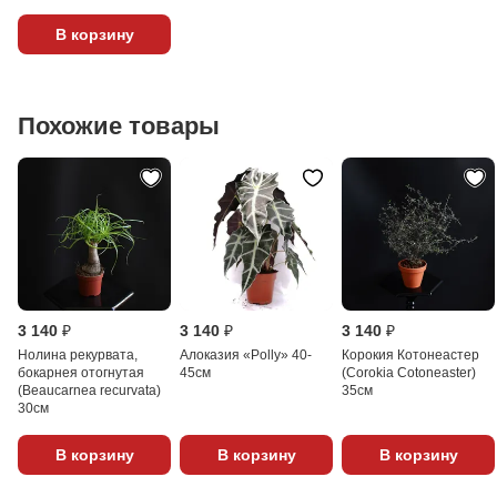
В корзину
Похожие товары
3 140 ₽
3 140 ₽
3 140 ₽
Нолина рекурвата,
Алоказия «Polly» 40-
Корокия Котонеастер
бокарнея отогнутая
45см
(Corokia Cotoneaster)
(Beaucarnea recurvata)
35см
30см
В корзину
В корзину
В корзину