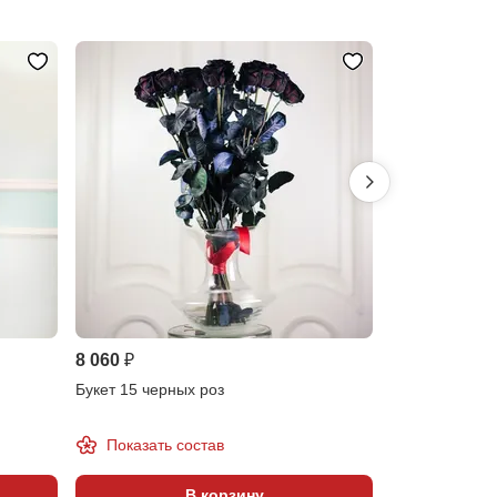
8 060 ₽
5 410 ₽
Букет 15 черных роз
Букет 10 черн
Показать состав
Показать 
В корзину