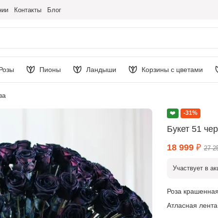
нии
Контакты
Блог
Розы
Пионы
Ландыши
Корзины с цветами
за
❤️
-31%
Букет 51 че
18 999 ₽
27 2
Участвует в ак
Роза крашенная 
Атласная лента