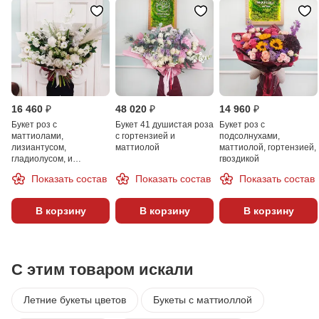
16 460 ₽
48 020 ₽
14 960 ₽
Букет роз с
Букет 41 душистая роза
Букет роз с
маттиолами,
с гортензией и
подсолнухами,
лизиантусом,
маттиолой
маттиолой, гортензией,
гладиолусом, и
гвоздикой
гвоздикой
Показать состав
Показать состав
Показать состав
В корзину
В корзину
В корзину
С этим товаром искали
Летние букеты цветов
Букеты с маттиоллой