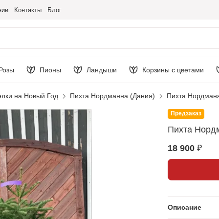
нии
Контакты
Блог
Розы
Пионы
Ландыши
Корзины с цветами
елки на Новый Год
Пихта Нордманна (Дания)
Пихта Нордмана
Предзаказ
Пихта Нордм
18 900 ₽
Описание