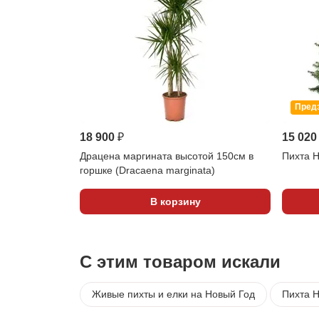
Пред
18 900 ₽
15 020
Драцена маргината высотой 150см в
Пихта 
горшке (Dracaena marginata)
В корзину
С этим товаром искали
Живые пихты и елки на Новый Год
Пихта 