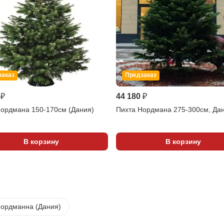
заказ
Предзаказ
 ₽
44 180 ₽
Нордмана 150-170см (Дания)
Пихта Нордмана 275-300см, Да
В корзину
В корзину
Нордманна (Дания)