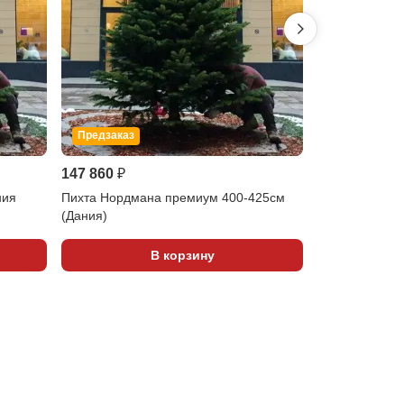
Предзаказ
Предзаказ
147 860 ₽
64 700 ₽
ния
Пихта Нордмана премиум 400-425см
Пихта Нордма
(Дания)
(Дания)
В корзину