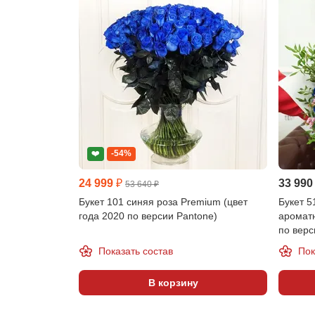
❤️
-54%
24 999 ₽
33 990
53 640 ₽
Букет 101 синяя роза Premium (цвет
Букет 5
года 2020 по версии Pantone)
ароматн
по верс
Показать состав
Пок
В корзину