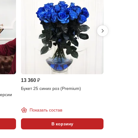
13 360 ₽
18 660 ₽
Букет 25 синих роз (Premium)
Букет 35 сини
версии
Показать состав
Показать 
В корзину