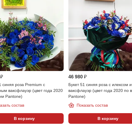
 ₽
46 980 ₽
1 синяя роза Premium с
Букет 51 синяя роза с илексом и
ым ваксфлауэр (цвет года 2020
ваксфлауэр (цвет года 2020 по 
ии Pantone)
Pantone)
азать состав
Показать состав
В корзину
В корзину