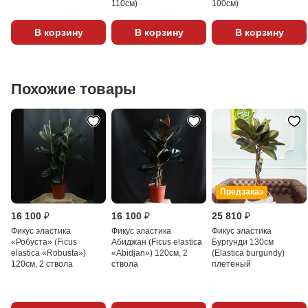
110см)
100см)
В корзину
В корзину
В корзину
Похожие товары
Предзаказ
16 100 ₽
16 100 ₽
25 810 ₽
Фикус эластика
Фикус эластика
Фикус эластика
«Робуста» (Ficus
Абиджан (Ficus elastica
Бургунди 130см
elastica «Robusta»)
«Abidjan») 120см, 2
(Elastica burgundy)
120см, 2 ствола
ствола
плетеный