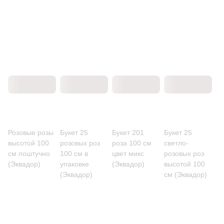
Розовые розы
Букет 25
Букет 201
Букет 25
высотой 100
розовых роз
роза 100 см
светло-
см поштучно
100 см в
цвет микс
розовых роз
(Эквадор)
упаковке
(Эквадор)
высотой 100
(Эквадор)
см (Эквадор)