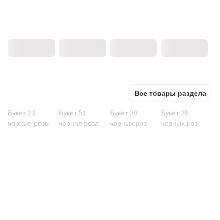
Все товары раздела
Букет 23
Букет 51
Букет 39
Букет 25
черные розы
черная роза
черных роз
черных роз