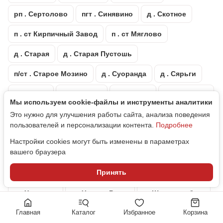
рп . Сертолово
пгт . Синявино
д . Скотное
п . ст Кирпичный Завод
п . ст Мяглово
д . Старая
д . Старая Пустошь
п/ст . Старое Мозино
д . Суоранда
д . Сярьги
д . Тавры
пгт . Тайцы
д . Телези
п . Тельмана
Мы используем cookie‑файлы и инструменты аналитики
массив . Тихвинка
д . Токкари
гп . Токсово
Это нужно для улучшения работы сайта, анализа поведения
пользователей и персонализации контента.
Подробнее
п . Торфяное
г . Тосно
п . Углово
д . Узигонты
Настройки cookies могут быть изменены в параметрах
вашего браузера
пгт . Ульяновка
д . Федоровское
Принять
пгт . Форносово
д . Хапо-Ое
д . Хиттолово
д . Хязельки
д . Черная Речка
г . Шлиссельбург
Главная
Каталог
Избранное
Корзина
массив . Щеглово
д . Энколово
массив . Юкки