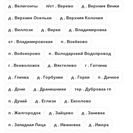
д . Велигонты
п/ст . Верево
д . Верхние Венки
д . Верхние Осельки
д . Верхняя Колония
д . Виллози
д . Вирки
д . Владимировка
ст . Владимировская
п . Воейково
п . Войскорово
п . Володарский Водопровод
г . Всеволожск
д . Вяхтелево
г . Гатчина
д . Глинка
д . Горбунки
д . Горки
п . Дачное
д . Дони
д . Дранишники
тер . Дубровка гп
п . Дунай
д . Еглизи
д . Ексолово
п . Жилгородок
д . Зайцево
д . Заневка
п . Западная Лица
д . Ивановка
д . Ижора