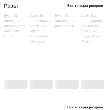
Розы
Все товары раздела
Букет 51
Букет 25
Букет 51
Букет 101
ароматная
пионовидных
пионовидная
пионовидная
пионовидная
белых роз
роза Kahala
ароматная
роза Pink
сорт
роза Пинк
Ohara
Moonstone
Охара (Pink
(Эквадор)
Ohara)
Все товары раздела