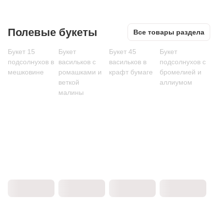
Полевые букеты
Все товары раздела
Букет 15
Букет
Букет 45
Букет
подсолнухов в
васильков с
васильков в
подсолнухов с
мешковине
ромашками и
крафт бумаге
бромелией и
веткой
аллиумом
малины