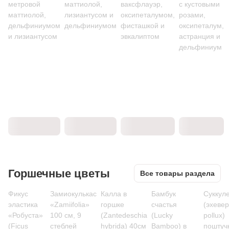
метровой
маттиолой,
ваксфлауэр,
с кустовыми
маттиолой,
лизиантусом и
оксипеталумом,
розами,
дельфиниумом
дельфиниумом
фисташкой и
оксипеталум,
и лизиантусом
эвкалиптом
астранция и
дельфиниум
Горшечные цветы
Все товары раздела
Фикус
Замиокулькас
Калла в
Бамбук
Суккул
эластика
«Zamiifolia»
горшке
счастья
(эхеве
«Робуста»
100 см, 9
(Zantedeschia
(Lucky
pollux)
(Ficus
стеблей
hybrida) 40см
Bamboo) в
поштуч