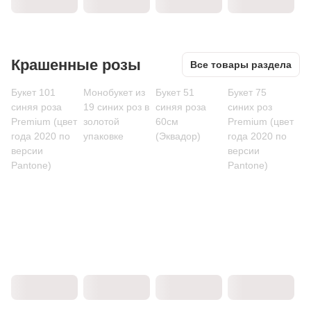
Крашенные розы
Все товары раздела
Букет 101
Монобукет из
Букет 51
Букет 75
синяя роза
19 синих роз в
синяя роза
синих роз
Premium (цвет
золотой
60см
Premium (цвет
года 2020 по
упаковке
(Эквадор)
года 2020 по
версии
версии
Pantone)
Pantone)