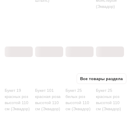
Штыпс)
монстерой
(Эквадор)
Все товары раздела
Букет 19
Букет 101
Букет 25
Букет 25
красных роз
красная роза
белых роз
красных роз
высотой 110
высотой 110
высотой 110
высотой 110
см (Эквадор)
см (Эквадор)
см (Эквадор)
см (Эквадор)