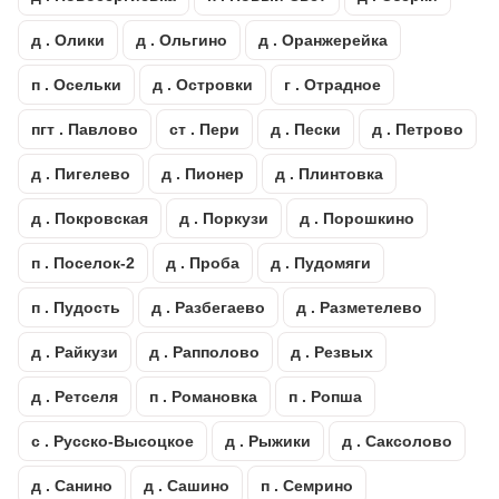
д . Олики
д . Ольгино
д . Оранжерейка
п . Осельки
д . Островки
г . Отрадное
пгт . Павлово
ст . Пери
д . Пески
д . Петрово
д . Пигелево
д . Пионер
д . Плинтовка
д . Покровская
д . Поркузи
д . Порошкино
п . Поселок-2
д . Проба
д . Пудомяги
п . Пудость
д . Разбегаево
д . Разметелево
д . Райкузи
д . Рапполово
д . Резвых
д . Ретселя
п . Романовка
п . Ропша
с . Русско-Высоцкое
д . Рыжики
д . Саксолово
д . Санино
д . Сашино
п . Семрино