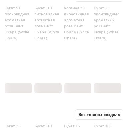
Букет 51
Букет 101
Корзина 49
Букет 25
пионовидная
пионовидная
пионовидная
пионовидных
ароматная
ароматная
ароматная
ароматных
роза Вайт
роза Вайт
роза Вайт
роз Вайт
Охара (White
Охара (White
Охара (White
Охара (White
Ohara)
Ohara)
Ohara)
Ohara)
Все товары раздела
Букет 25
Букет 101
Букет 15
Букет 101