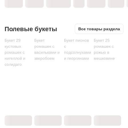
Полевые букеты
Все товары раздела
Букет 29
Букет
Букет пионов
Букет 25
кустовых
ромашек с
с
ромашек с
ромашек с
васильками и
подсолнухами
рожью в
нигеллой и
зверобоем
и георгинами
мешковине
солидаго