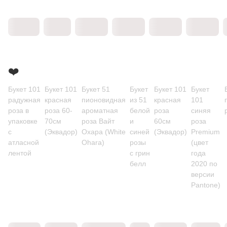
❤️
Букет 101
Букет 101
Букет 51
Букет
Букет 101
Букет
радужная
красная
пионовидная
из 51
красная
101
роза в
роза 60-
ароматная
белой
роза
синяя
упаковке
70см
роза Вайт
и
60см
роза
с
(Эквадор)
Охара (White
синей
(Эквадор)
Premium
атласной
Ohara)
розы
(цвет
лентой
с грин
года
белл
2020 по
версии
Pantone)