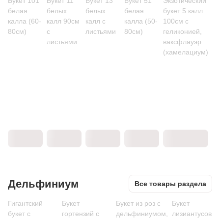
Букет 101
Букет 11
Букет 13
Букет 51
Экзотический
белая
белых
белых
белая
букет 5 калл
калла (60-
калл 90см
калл с
калла (50-
100см с
80см)
с
листьями
80см)
геликонией,
листьями
ваксфлауэр
(хамелациум)
Дельфиниум
Все товары раздела
Гигантский
Букет
Букет из роз с
Букет
букет с
гортензий с
дельфиниумом,
лизиантусов