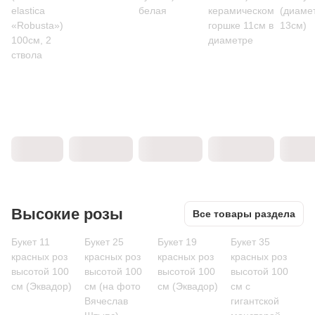
elastica
белая
керамическом
(диаме
«Robusta»)
горшке 11см в
13см)
100см, 2
диаметре
ствола
Высокие розы
Все товары раздела
Букет 11
Букет 25
Букет 19
Букет 35
красных роз
красных роз
красных роз
красных роз
высотой 100
высотой 100
высотой 100
высотой 100
см (Эквадор)
см (на фото
см (Эквадор)
см c
Вячеслав
гигантской