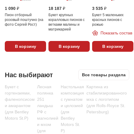
1 090 ₽
18 187 ₽
3 535 ₽
Пион отборный
Букет крупных
Букет 5 маленьких
розовый поштучно (на
коралловых пионов с
красных пионов с
фото Сергей Рост)
ветками малины и
рожью
матрикарией
Показать состав
В корзину
В корзину
В корзину
Нас выбирают
Все товары раздела
Букет с
Лесная
Настольная
Картина из
гортензиями,
полянка
композиция
стабилизированного
фаленопсисом
251
с гумнатом
мха с логотипом
и амарантом
ландыш
и целозией
(для Rolls-Royce St.
(для Bentley
РФ с
(для
Petersburg)
Motors St.P)
магнолией
Bentley
и мхом
Motors St.
(для
P)