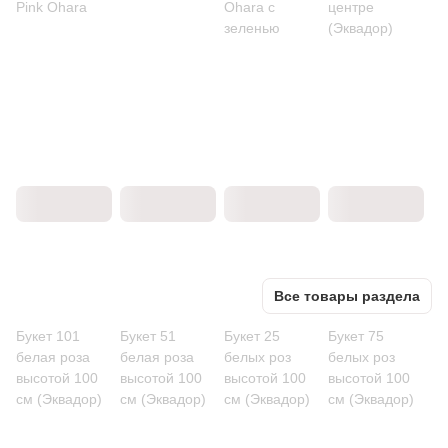
Pink Ohara
Ohara с
центре
зеленью
(Эквадор)
Все товары раздела
Букет 101
Букет 51
Букет 25
Букет 75
белая роза
белая роза
белых роз
белых роз
высотой 100
высотой 100
высотой 100
высотой 100
см (Эквадор)
см (Эквадор)
см (Эквадор)
см (Эквадор)