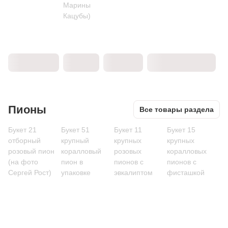
Марины
Кацубы)
Пионы
Все товары раздела
Букет 21
Букет 51
Букет 11
Букет 15
отборный
крупный
крупных
крупных
розовый пион
коралловый
розовых
коралловых
(на фото
пион в
пионов с
пионов с
Сергей Рост)
упаковке
эвкалиптом
фисташкой