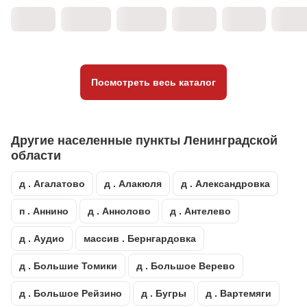
Посмотреть весь каталог
Другие населенные пункты Ленинградской
области
д . Агалатово
д . Алакюля
д . Александровка
п . Аннино
д . Аннолово
д . Антелево
д . Аудио
массив . Бернгардовка
д . Большие Томики
д . Большое Верево
д . Большое Рейзино
д . Бугры
д . Вартемяги