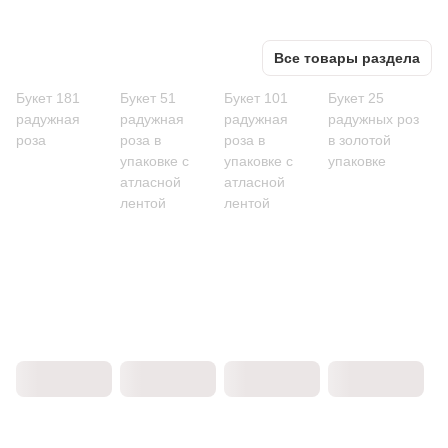
Все товары раздела
Букет 181
Букет 51
Букет 101
Букет 25
радужная
радужная
радужная
радужных роз
роза
роза в
роза в
в золотой
упаковке с
упаковке с
упаковке
атласной
атласной
лентой
лентой