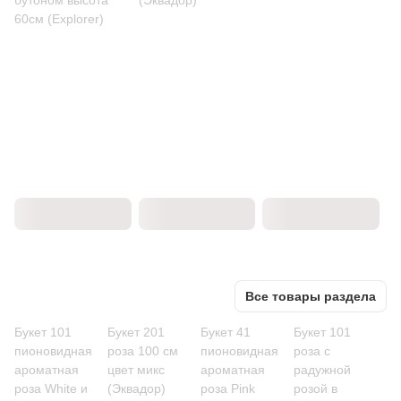
бутоном высота
(Эквадор)
60см (Explorer)
Все товары раздела
Букет 101
Букет 201
Букет 41
Букет 101
пионовидная
роза 100 см
пионовидная
роза с
ароматная
цвет микс
ароматная
радужной
роза White и
(Эквадор)
роза Pink
розой в