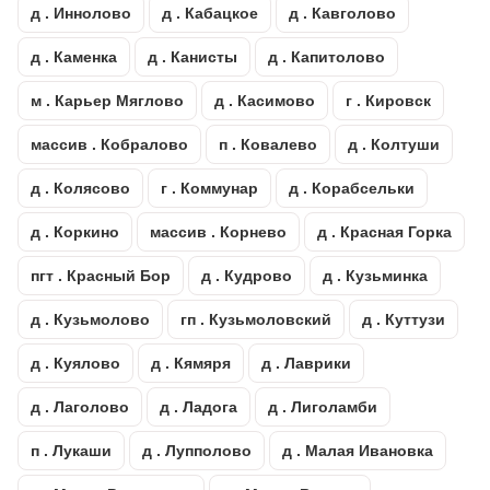
д . Иннолово
д . Кабацкое
д . Кавголово
д . Каменка
д . Канисты
д . Капитолово
м . Карьер Мяглово
д . Касимово
г . Кировск
массив . Кобралово
п . Ковалево
д . Колтуши
д . Колясово
г . Коммунар
д . Корабсельки
д . Коркино
массив . Корнево
д . Красная Горка
пгт . Красный Бор
д . Кудрово
д . Кузьминка
д . Кузьмолово
гп . Кузьмоловский
д . Куттузи
д . Куялово
д . Кямяря
д . Лаврики
д . Лаголово
д . Ладога
д . Лиголамби
п . Лукаши
д . Лупполово
д . Малая Ивановка