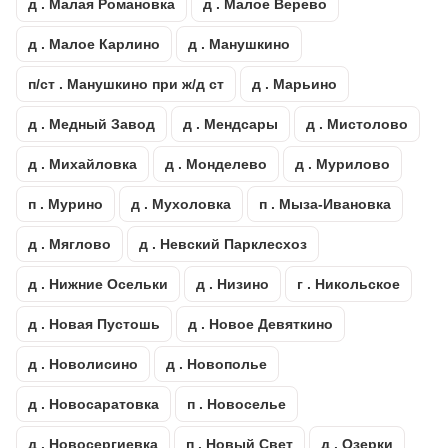
д . Малая Романовка
д . Малое Верево
д . Малое Карлино
д . Манушкино
п/ст . Манушкино при ж/д ст
д . Марьино
д . Медный Завод
д . Мендсары
д . Мистолово
д . Михайловка
д . Монделево
д . Мурилово
п . Мурино
д . Мухоловка
п . Мыза-Ивановка
д . Мяглово
д . Невский Парклесхоз
д . Нижние Осельки
д . Низино
г . Никольское
д . Новая Пустошь
д . Новое Девяткино
д . Новолисино
д . Новополье
д . Новосаратовка
п . Новоселье
д . Новосергиевка
п . Новый Свет
д . Озерки