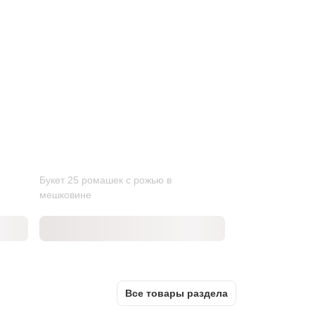
Букет 25 ромашек с рожью в
мешковине
Все товары раздела