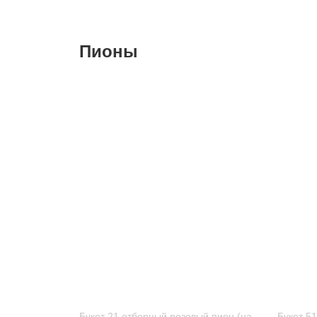
Пионы
Букет 21 отборный розовый пион (на
Букет 5