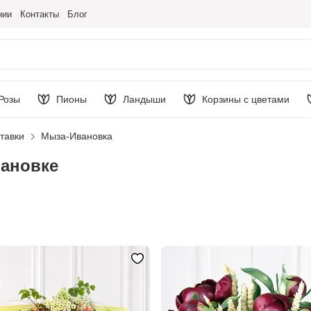
нии
Контакты
Блог
Розы
Пионы
Ландыши
Корзины с цветами
тавки
Мыза-Ивановка
вановке