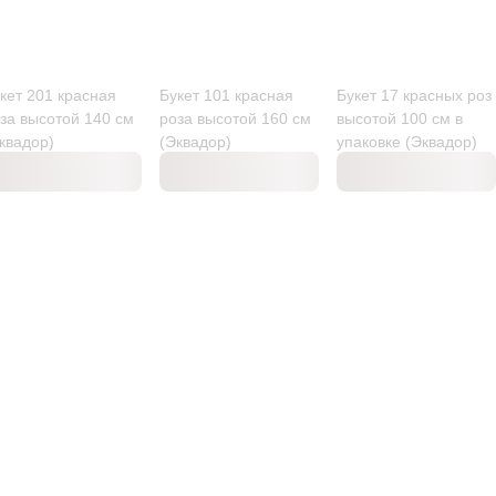
кет 201 красная
Букет 101 красная
Букет 17 красных роз
за высотой 140 см
роза высотой 160 см
высотой 100 см в
квадор)
(Эквадор)
упаковке (Эквадор)