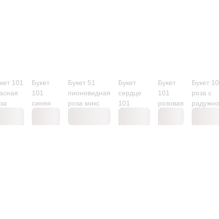
кет 101
Букет
Букет 51
Букет
Букет
Букет 1
асная
101
пионовидная
сердце
101
роза с
за
синяя
роза микс
101
розовая
радужно
0см
роза
красная и
роза
розой в
квадор)
Premium
радужная
сорт
центре
(цвет
роза
Aqua
(Эквадо
года
(Эквадор)
2020 по
версии
Pantone)