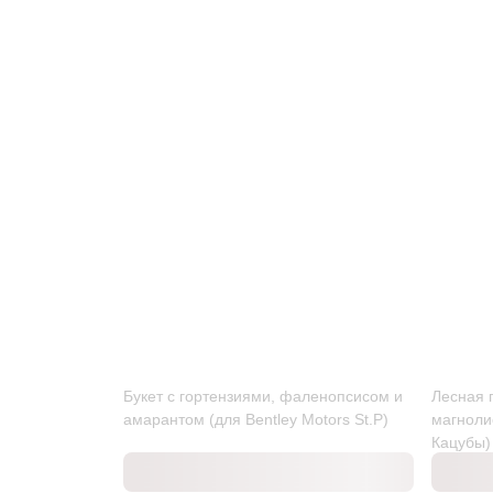
Букет с гортензиями, фаленопсисом и
Лесная 
амарантом (для Bentley Motors St.P)
магноли
Кацубы)