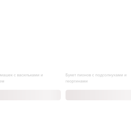
омашек с васильками и
Букет пионов с подсолнухами и
ем
георгинами