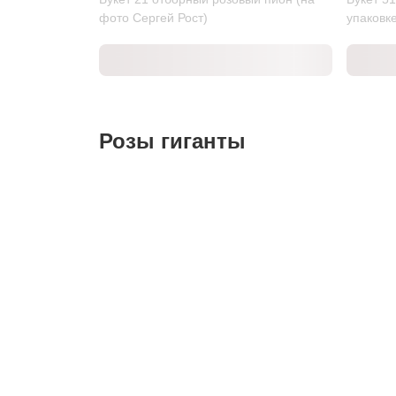
фото Сергей Рост)
упаковк
Розы гиганты