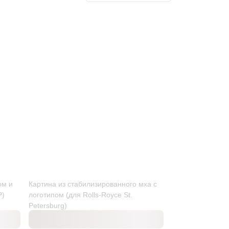
ом и
Картина из стабилизированного мха с
P)
логотипом (для Rolls-Royce St.
Petersburg)