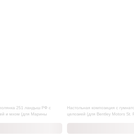
полянка 251 ландыш РФ с
Настольная композиция с гумнат
ей и мхом (для Марины
целозией (для Bentley Motors St. 