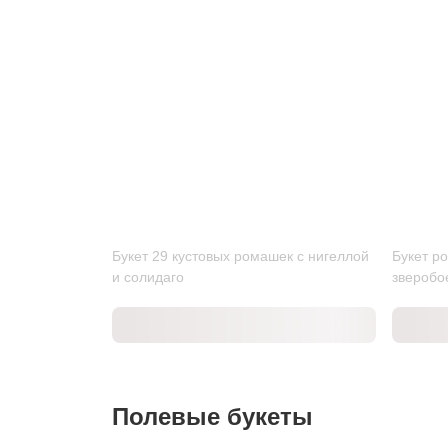
Букет 29 кустовых ромашек с нигеллой
Букет р
и солидаго
зверобо
Полевые букеты