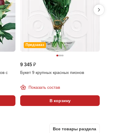
Предзаказ
9 345 ₽
12 290 ₽
ов с
Букет 9 крупных красных пионов
Букет 19 крас
лизиантусом
Показать состав
В корзину
Все товары раздела