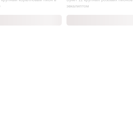
е
эвкалиптом