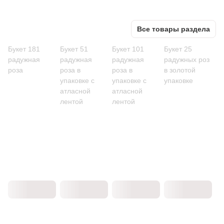
Все товары раздела
Букет 181
Букет 51
Букет 101
Букет 25
радужная
радужная
радужная
радужных роз
роза
роза в
роза в
в золотой
упаковке с
упаковке с
упаковке
атласной
атласной
лентой
лентой