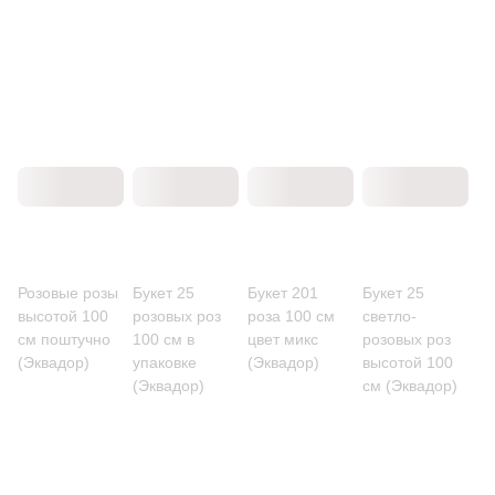
Розовые розы
Букет 25
Букет 201
Букет 25
высотой 100
розовых роз
роза 100 см
светло-
см поштучно
100 см в
цвет микс
розовых роз
(Эквадор)
упаковке
(Эквадор)
высотой 100
(Эквадор)
см (Эквадор)