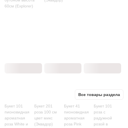
бутоном высота
(Эквадор)
60см (Explorer)
Все товары раздела
Букет 101
Букет 201
Букет 41
Букет 101
пионовидная
роза 100 см
пионовидная
роза с
ароматная
цвет микс
ароматная
радужной
роза White и
(Эквадор)
роза Pink
розой в