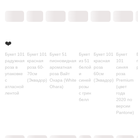
❤️
Букет 101
Букет 101
Букет 51
Букет
Букет 101
Букет
радужная
красная
пионовидная
из 51
красная
101
роза в
роза 60-
ароматная
белой
роза
синяя
упаковке
70см
роза Вайт
и
60см
роза
с
(Эквадор)
Охара (White
синей
(Эквадор)
Premium
атласной
Ohara)
розы
(цвет
лентой
с грин
года
белл
2020 по
версии
Pantone)