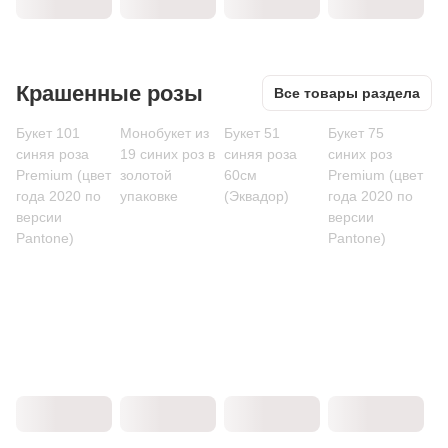
Крашенные розы
Все товары раздела
Букет 101
Монобукет из
Букет 51
Букет 75
синяя роза
19 синих роз в
синяя роза
синих роз
Premium (цвет
золотой
60см
Premium (цвет
года 2020 по
упаковке
(Эквадор)
года 2020 по
версии
версии
Pantone)
Pantone)