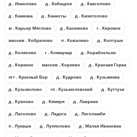
д . Иннолово
д . Кабацкое
д . Кавголово
д . Каменка
д . Канисты
д . Капитолово
м . Карьер Мяглово
д . Касимово
г . Кировск
массив . Кобралово
п . Ковалево
д . Колтуши
д . Колясово
г . Коммунар
д . Корабсельки
д . Коркино
массив . Корнево
д . Красная Горка
пгт . Красный Бор
д . Кудрово
д . Кузьминка
д . Кузьмолово
гп . Кузьмоловский
д . Куттузи
д . Куялово
д . Кямяря
д . Лаврики
д . Лаголово
д . Ладога
д . Лиголамби
п . Лукаши
д . Лупполово
д . Малая Ивановка