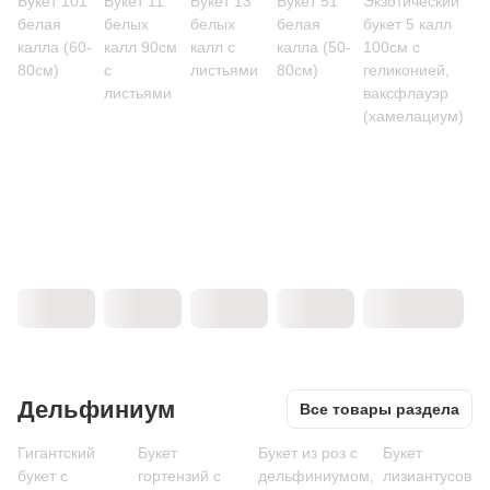
Букет 101
Букет 11
Букет 13
Букет 51
Экзотический
белая
белых
белых
белая
букет 5 калл
калла (60-
калл 90см
калл с
калла (50-
100см с
80см)
с
листьями
80см)
геликонией,
листьями
ваксфлауэр
(хамелациум)
Дельфиниум
Все товары раздела
Гигантский
Букет
Букет из роз с
Букет
букет с
гортензий с
дельфиниумом,
лизиантусов