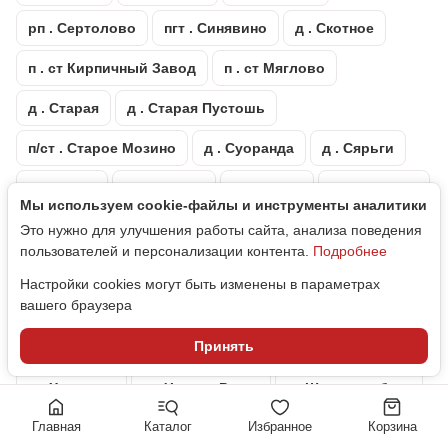
рп . Сертолово
пгт . Синявино
д . Скотное
п . ст Кирпичный Завод
п . ст Мяглово
д . Старая
д . Старая Пустошь
п/ст . Старое Мозино
д . Суоранда
д . Сярьги
д . Тавры
пгт . Тайцы
д . Телези
п . Тельмана
Мы используем cookie‑файлы и инструменты аналитики
массив . Тихвинка
д . Токкари
гп . Токсово
Это нужно для улучшения работы сайта, анализа поведения
пользователей и персонализации контента.
Подробнее
п . Торфяное
г . Тосно
п . Углово
д . Узигонты
Настройки cookies могут быть изменены в параметрах
вашего браузера
пгт . Ульяновка
д . Федоровское
Принять
пгт . Форносово
д . Хапо-Ое
д . Хиттолово
д . Хязельки
д . Черная Речка
г . Шлиссельбург
Главная
Каталог
Избранное
Корзина
массив . Щеглово
д . Энколово
массив . Юкки