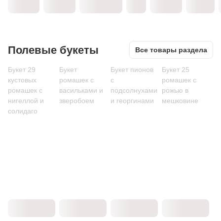
Полевые букеты
Все товары раздела
Букет 29
Букет
Букет пионов
Букет 25
кустовых
ромашек с
с
ромашек с
ромашек с
васильками и
подсолнухами
рожью в
нигеллой и
зверобоем
и георгинами
мешковине
солидаго