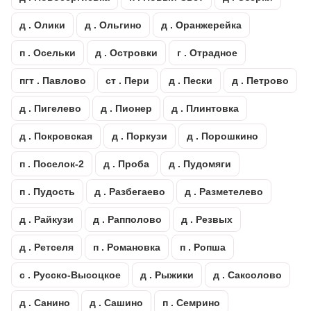
д . Олики
д . Ольгино
д . Оранжерейка
п . Осельки
д . Островки
г . Отрадное
пгт . Павлово
ст . Пери
д . Пески
д . Петрово
д . Пигелево
д . Пионер
д . Плинтовка
д . Покровская
д . Поркузи
д . Порошкино
п . Поселок-2
д . Проба
д . Пудомяги
п . Пудость
д . Разбегаево
д . Разметелево
д . Райкузи
д . Рапполово
д . Резвых
д . Ретселя
п . Романовка
п . Ропша
с . Русско-Высоцкое
д . Рыжики
д . Саксолово
д . Санино
д . Сашино
п . Семрино