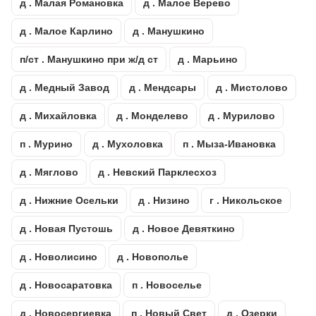
д . Малая Романовка
д . Малое Верево
д . Малое Карлино
д . Манушкино
п/ст . Манушкино при ж/д ст
д . Марьино
д . Медный Завод
д . Мендсары
д . Мистолово
д . Михайловка
д . Монделево
д . Мурилово
п . Мурино
д . Мухоловка
п . Мыза-Ивановка
д . Мяглово
д . Невский Парклесхоз
д . Нижние Осельки
д . Низино
г . Никольское
д . Новая Пустошь
д . Новое Девяткино
д . Новолисино
д . Новополье
д . Новосаратовка
п . Новоселье
д . Новосергиевка
п . Новый Свет
д . Озерки