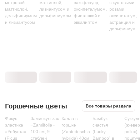
метровой
маттиолой,
ваксфлауэр,
с кустовыми
маттиолой,
лизиантусом и
оксипеталумом,
розами,
дельфиниумом
дельфиниумом
фисташкой и
оксипеталум,
и лизиантусом
эвкалиптом
астранция и
дельфиниум
Горшечные цветы
Все товары раздела
Фикус
Замиокулькас
Калла в
Бамбук
Суккул
эластика
«Zamiifolia»
горшке
счастья
(эхеве
«Робуста»
100 см, 9
(Zantedeschia
(Lucky
pollux)
(Ficus
стеблей
hybrida) 40см
Bamboo) в
поштуч