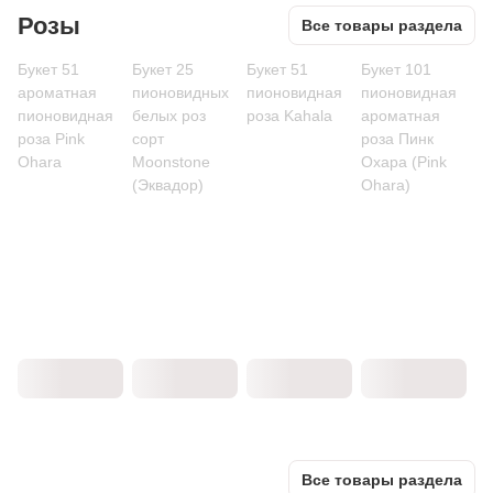
Розы
Все товары раздела
Букет 51
Букет 25
Букет 51
Букет 101
ароматная
пионовидных
пионовидная
пионовидная
пионовидная
белых роз
роза Kahala
ароматная
роза Pink
сорт
роза Пинк
Ohara
Moonstone
Охара (Pink
(Эквадор)
Ohara)
Все товары раздела