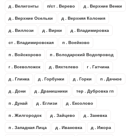
д . Велигонты
п/ст . Верево
д . Верхние Венки
д . Верхние Осельки
д . Верхняя Колония
д . Виллози
д . Вирки
д . Владимировка
ст . Владимировская
п . Воейково
п . Войскорово
п . Володарский Водопровод
г . Всеволожск
д . Вяхтелево
г . Гатчина
д . Глинка
д . Горбунки
д . Горки
п . Дачное
д . Дони
д . Дранишники
тер . Дубровка гп
п . Дунай
д . Еглизи
д . Ексолово
п . Жилгородок
д . Зайцево
д . Заневка
п . Западная Лица
д . Ивановка
д . Ижора