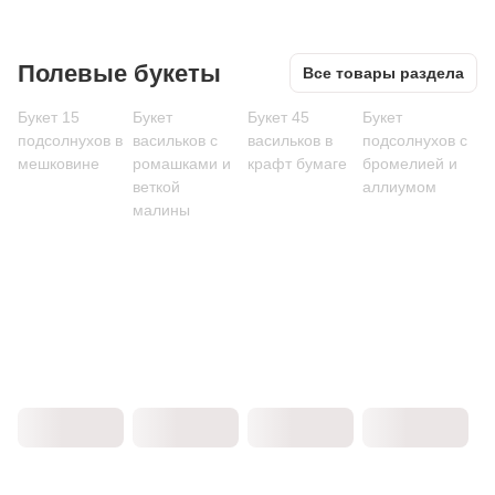
Полевые букеты
Все товары раздела
Букет 15
Букет
Букет 45
Букет
подсолнухов в
васильков с
васильков в
подсолнухов с
мешковине
ромашками и
крафт бумаге
бромелией и
веткой
аллиумом
малины