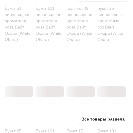
Букет 51
Букет 101
Корзина 49
Букет 25
пионовидная
пионовидная
пионовидная
пионовидных
ароматная
ароматная
ароматная
ароматных
роза Вайт
роза Вайт
роза Вайт
роз Вайт
Охара (White
Охара (White
Охара (White
Охара (White
Ohara)
Ohara)
Ohara)
Ohara)
Все товары раздела
Букет 25
Букет 101
Букет 15
Букет 101