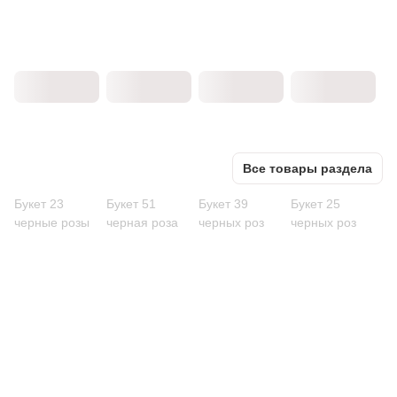
Все товары раздела
Букет 23
Букет 51
Букет 39
Букет 25
черные розы
черная роза
черных роз
черных роз