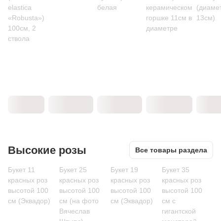
elastica
белая
керамическом
(диаме
«Robusta»)
горшке 11см в
13см)
100см, 2
диаметре
ствола
Высокие розы
Все товары раздела
Букет 11
Букет 25
Букет 19
Букет 35
красных роз
красных роз
красных роз
красных роз
высотой 100
высотой 100
высотой 100
высотой 100
см (Эквадор)
см (на фото
см (Эквадор)
см c
Вячеслав
гигантской