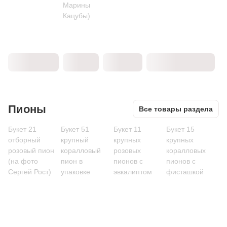
Марины
Кацубы)
Пионы
Все товары раздела
Букет 21
Букет 51
Букет 11
Букет 15
отборный
крупный
крупных
крупных
розовый пион
коралловый
розовых
коралловых
(на фото
пион в
пионов с
пионов с
Сергей Рост)
упаковке
эвкалиптом
фисташкой