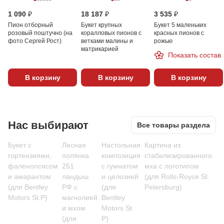
1 090 ₽
18 187 ₽
3 535 ₽
Пион отборный
Букет крупных
Букет 5 маленьких
розовый поштучно (на
коралловых пионов с
красных пионов с
фото Сергей Рост)
ветками малины и
рожью
матрикарией
Показать состав
В корзину
В корзину
В корзину
Нас выбирают
Все товары раздела
Букет с
Лесная
Настольная
Картина из
гортензиями,
полянка
композиция
стабилизированного
фаленопсисом
251
с гумнатом
мха с логотипом
и амарантом
ландыш
и целозией
(для Rolls-Royce St.
(для Bentley
РФ с
(для
Petersburg)
Motors St.P)
магнолией
Bentley
и мхом
Motors St.
(для
P)