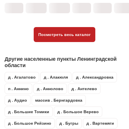
Посмотреть весь каталог
Другие населенные пункты Ленинградской
области
д . Агалатово
д . Алакюля
д . Александровка
п . Аннино
д . Аннолово
д . Антелево
д . Аудио
массив . Бернгардовка
д . Большие Томики
д . Большое Верево
д . Большое Рейзино
д . Бугры
д . Вартемяги