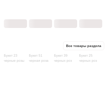
Все товары раздела
Букет 23
Букет 51
Букет 39
Букет 25
черные розы
черная роза
черных роз
черных роз