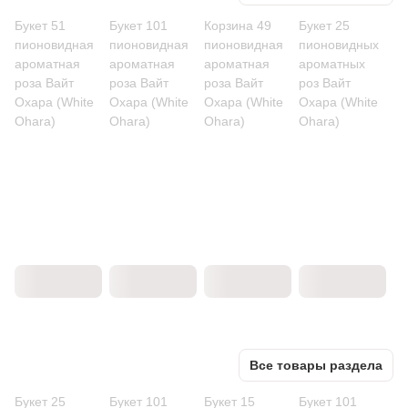
Букет 51
Букет 101
Корзина 49
Букет 25
пионовидная
пионовидная
пионовидная
пионовидных
ароматная
ароматная
ароматная
ароматных
роза Вайт
роза Вайт
роза Вайт
роз Вайт
Охара (White
Охара (White
Охара (White
Охара (White
Ohara)
Ohara)
Ohara)
Ohara)
Все товары раздела
Букет 25
Букет 101
Букет 15
Букет 101