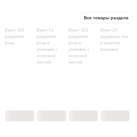
Все товары раздела
Букет 181
Букет 51
Букет 101
Букет 25
радужная
радужная
радужная
радужных роз
роза
роза в
роза в
в золотой
упаковке с
упаковке с
упаковке
атласной
атласной
лентой
лентой