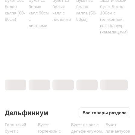
Букет 101
Букет 11
Букет 13
Букет 51
Экзотический
белая
белых
белых
белая
букет 5 калл
калла (60-
калл 90см
калл с
калла (50-
100см с
80см)
с
листьями
80см)
геликонией,
листьями
ваксфлауэр
(хамелациум)
Дельфиниум
Все товары раздела
Гигантский
Букет
Букет из роз с
Букет
букет с
гортензий с
дельфиниумом,
лизиантусов