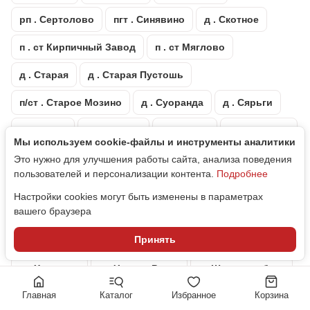
рп . Сертолово
пгт . Синявино
д . Скотное
п . ст Кирпичный Завод
п . ст Мяглово
д . Старая
д . Старая Пустошь
п/ст . Старое Мозино
д . Суоранда
д . Сярьги
д . Тавры
пгт . Тайцы
д . Телези
п . Тельмана
Мы используем cookie‑файлы и инструменты аналитики
массив . Тихвинка
д . Токкари
гп . Токсово
Это нужно для улучшения работы сайта, анализа поведения
пользователей и персонализации контента.
Подробнее
п . Торфяное
г . Тосно
п . Углово
д . Узигонты
Настройки cookies могут быть изменены в параметрах
вашего браузера
пгт . Ульяновка
д . Федоровское
Принять
пгт . Форносово
д . Хапо-Ое
д . Хиттолово
д . Хязельки
д . Черная Речка
г . Шлиссельбург
Главная
Каталог
Избранное
Корзина
массив . Щеглово
д . Энколово
массив . Юкки