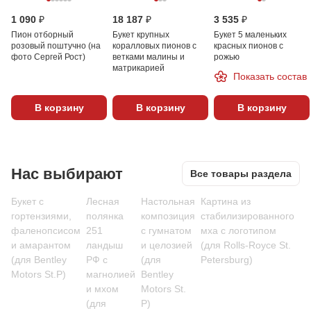
1 090 ₽
18 187 ₽
3 535 ₽
Пион отборный
Букет крупных
Букет 5 маленьких
розовый поштучно (на
коралловых пионов с
красных пионов с
фото Сергей Рост)
ветками малины и
рожью
матрикарией
Показать состав
В корзину
В корзину
В корзину
Нас выбирают
Все товары раздела
Букет с
Лесная
Настольная
Картина из
гортензиями,
полянка
композиция
стабилизированного
фаленопсисом
251
с гумнатом
мха с логотипом
и амарантом
ландыш
и целозией
(для Rolls-Royce St.
(для Bentley
РФ с
(для
Petersburg)
Motors St.P)
магнолией
Bentley
и мхом
Motors St.
(для
P)