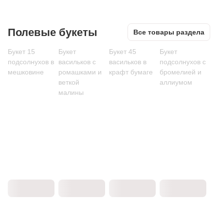
Полевые букеты
Все товары раздела
Букет 15
Букет
Букет 45
Букет
подсолнухов в
васильков с
васильков в
подсолнухов с
мешковине
ромашками и
крафт бумаге
бромелией и
веткой
аллиумом
малины