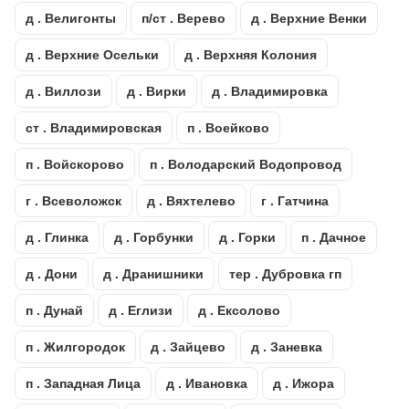
д . Велигонты
п/ст . Верево
д . Верхние Венки
д . Верхние Осельки
д . Верхняя Колония
д . Виллози
д . Вирки
д . Владимировка
ст . Владимировская
п . Воейково
п . Войскорово
п . Володарский Водопровод
г . Всеволожск
д . Вяхтелево
г . Гатчина
д . Глинка
д . Горбунки
д . Горки
п . Дачное
д . Дони
д . Дранишники
тер . Дубровка гп
п . Дунай
д . Еглизи
д . Ексолово
п . Жилгородок
д . Зайцево
д . Заневка
п . Западная Лица
д . Ивановка
д . Ижора