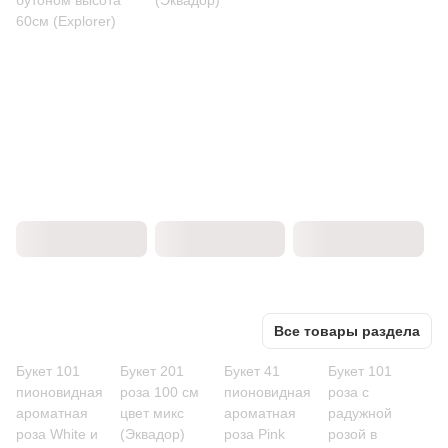
бутоном высота
(Эквадор)
60см (Explorer)
Все товары раздела
Букет 101
Букет 201
Букет 41
Букет 101
пионовидная
роза 100 см
пионовидная
роза с
ароматная
цвет микс
ароматная
радужной
роза White и
(Эквадор)
роза Pink
розой в