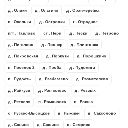
д . Олики
д . Ольгино
д . Оранжерейка
п . Осельки
д . Островки
г . Отрадное
пгт . Павлово
ст . Пери
д . Пески
д . Петрово
д . Пигелево
д . Пионер
д . Плинтовка
д . Покровская
д . Поркузи
д . Порошкино
п . Поселок-2
д . Проба
д . Пудомяги
п . Пудость
д . Разбегаево
д . Разметелево
д . Райкузи
д . Рапполово
д . Резвых
д . Ретселя
п . Романовка
п . Ропша
с . Русско-Высоцкое
д . Рыжики
д . Саксолово
д . Санино
д . Сашино
п . Семрино