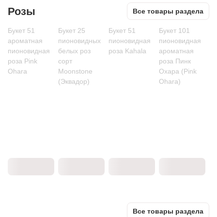
Розы
Все товары раздела
Букет 51
Букет 25
Букет 51
Букет 101
ароматная
пионовидных
пионовидная
пионовидная
пионовидная
белых роз
роза Kahala
ароматная
роза Pink
сорт
роза Пинк
Ohara
Moonstone
Охара (Pink
(Эквадор)
Ohara)
Все товары раздела