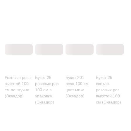
Розовые розы
Букет 25
Букет 201
Букет 25
высотой 100
розовых роз
роза 100 см
светло-
см поштучно
100 см в
цвет микс
розовых роз
(Эквадор)
упаковке
(Эквадор)
высотой 100
(Эквадор)
см (Эквадор)