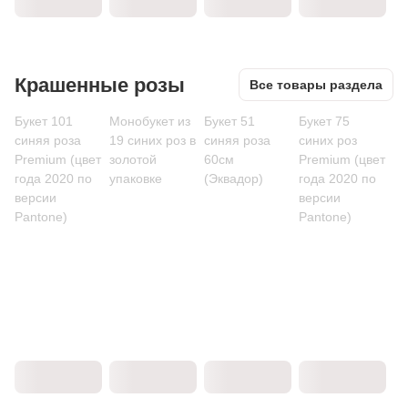
Крашенные розы
Все товары раздела
Букет 101
Монобукет из
Букет 51
Букет 75
синяя роза
19 синих роз в
синяя роза
синих роз
Premium (цвет
золотой
60см
Premium (цвет
года 2020 по
упаковке
(Эквадор)
года 2020 по
версии
версии
Pantone)
Pantone)