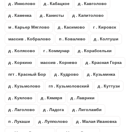
д . Иннолово
д . Кабацкое
д . Кавголово
д . Каменка
д . Канисты
д . Капитолово
м . Карьер Мяглово
д . Касимово
г . Кировск
массив . Кобралово
п . Ковалево
д . Колтуши
д . Колясово
г . Коммунар
д . Корабсельки
д . Коркино
массив . Корнево
д . Красная Горка
пгт . Красный Бор
д . Кудрово
д . Кузьминка
д . Кузьмолово
гп . Кузьмоловский
д . Куттузи
д . Куялово
д . Кямяря
д . Лаврики
д . Лаголово
д . Ладога
д . Лиголамби
п . Лукаши
д . Лупполово
д . Малая Ивановка