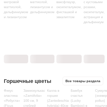
метровой
маттиолой,
ваксфлауэр,
с кустовыми
маттиолой,
лизиантусом и
оксипеталумом,
розами,
дельфиниумом
дельфиниумом
фисташкой и
оксипеталум,
и лизиантусом
эвкалиптом
астранция и
дельфиниум
Горшечные цветы
Все товары раздела
Фикус
Замиокулькас
Калла в
Бамбук
Суккул
эластика
«Zamiifolia»
горшке
счастья
(эхеве
«Робуста»
100 см, 9
(Zantedeschia
(Lucky
pollux)
(Ficus
стеблей
hybrida) 40см
Bamboo) в
поштуч