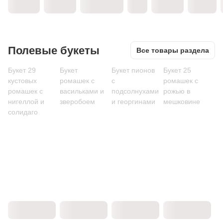
Полевые букеты
Все товары раздела
Букет 29
Букет
Букет пионов
Букет 25
кустовых
ромашек с
с
ромашек с
ромашек с
васильками и
подсолнухами
рожью в
нигеллой и
зверобоем
и георгинами
мешковине
солидаго