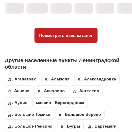
Посмотреть весь каталог
Другие населенные пункты Ленинградской
области
д . Агалатово
д . Алакюля
д . Александровка
п . Аннино
д . Аннолово
д . Антелево
д . Аудио
массив . Бернгардовка
д . Большие Томики
д . Большое Верево
д . Большое Рейзино
д . Бугры
д . Вартемяги