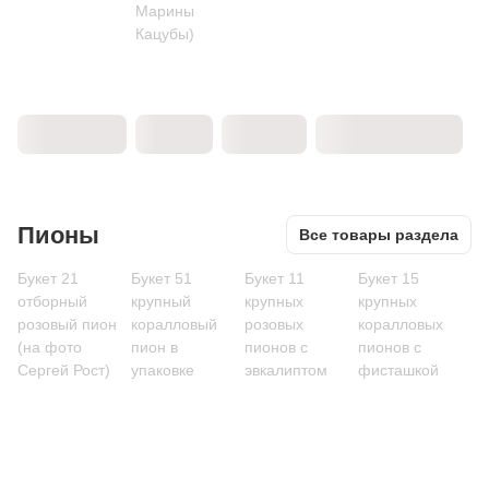
Марины
Кацубы)
Пионы
Все товары раздела
Букет 21
Букет 51
Букет 11
Букет 15
отборный
крупный
крупных
крупных
розовый пион
коралловый
розовых
коралловых
(на фото
пион в
пионов с
пионов с
Сергей Рост)
упаковке
эвкалиптом
фисташкой