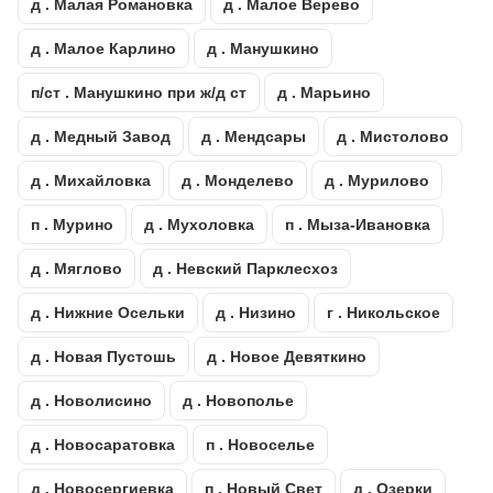
д . Малая Романовка
д . Малое Верево
д . Малое Карлино
д . Манушкино
п/ст . Манушкино при ж/д ст
д . Марьино
д . Медный Завод
д . Мендсары
д . Мистолово
д . Михайловка
д . Монделево
д . Мурилово
п . Мурино
д . Мухоловка
п . Мыза-Ивановка
д . Мяглово
д . Невский Парклесхоз
д . Нижние Осельки
д . Низино
г . Никольское
д . Новая Пустошь
д . Новое Девяткино
д . Новолисино
д . Новополье
д . Новосаратовка
п . Новоселье
д . Новосергиевка
п . Новый Свет
д . Озерки