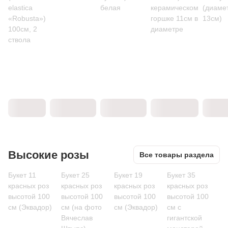
elastica
белая
керамическом
(диаме
«Robusta»)
горшке 11см в
13см)
100см, 2
диаметре
ствола
Высокие розы
Все товары раздела
Букет 11
Букет 25
Букет 19
Букет 35
красных роз
красных роз
красных роз
красных роз
высотой 100
высотой 100
высотой 100
высотой 100
см (Эквадор)
см (на фото
см (Эквадор)
см c
Вячеслав
гигантской