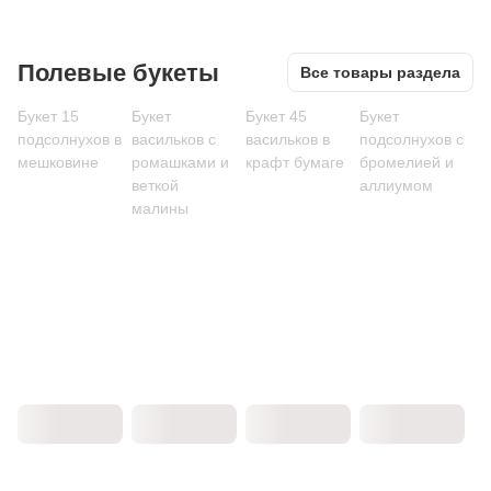
Полевые букеты
Все товары раздела
Букет 15
Букет
Букет 45
Букет
подсолнухов в
васильков с
васильков в
подсолнухов с
мешковине
ромашками и
крафт бумаге
бромелией и
веткой
аллиумом
малины