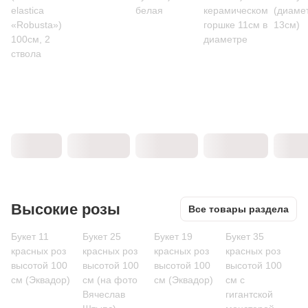
elastica
белая
керамическом
(диаме
«Robusta»)
горшке 11см в
13см)
100см, 2
диаметре
ствола
Высокие розы
Все товары раздела
Букет 11
Букет 25
Букет 19
Букет 35
красных роз
красных роз
красных роз
красных роз
высотой 100
высотой 100
высотой 100
высотой 100
см (Эквадор)
см (на фото
см (Эквадор)
см c
Вячеслав
гигантской