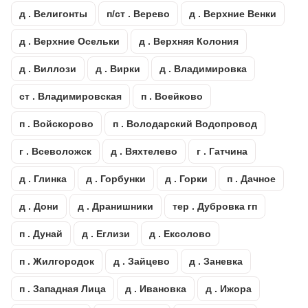
д . Велигонты
п/ст . Верево
д . Верхние Венки
д . Верхние Осельки
д . Верхняя Колония
д . Виллози
д . Вирки
д . Владимировка
ст . Владимировская
п . Воейково
п . Войскорово
п . Володарский Водопровод
г . Всеволожск
д . Вяхтелево
г . Гатчина
д . Глинка
д . Горбунки
д . Горки
п . Дачное
д . Дони
д . Дранишники
тер . Дубровка гп
п . Дунай
д . Еглизи
д . Ексолово
п . Жилгородок
д . Зайцево
д . Заневка
п . Западная Лица
д . Ивановка
д . Ижора