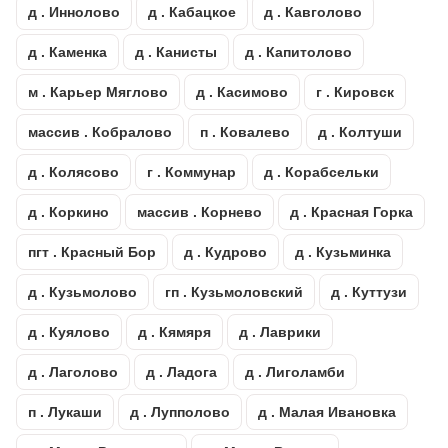
д . Иннолово
д . Кабацкое
д . Кавголово
д . Каменка
д . Канисты
д . Капитолово
м . Карьер Мяглово
д . Касимово
г . Кировск
массив . Кобралово
п . Ковалево
д . Колтуши
д . Колясово
г . Коммунар
д . Корабсельки
д . Коркино
массив . Корнево
д . Красная Горка
пгт . Красный Бор
д . Кудрово
д . Кузьминка
д . Кузьмолово
гп . Кузьмоловский
д . Куттузи
д . Куялово
д . Кямяря
д . Лаврики
д . Лаголово
д . Ладога
д . Лиголамби
п . Лукаши
д . Лупполово
д . Малая Ивановка