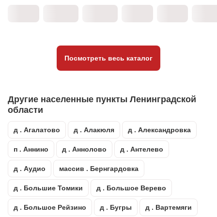
Посмотреть весь каталог
Другие населенные пункты Ленинградской
области
д . Агалатово
д . Алакюля
д . Александровка
п . Аннино
д . Аннолово
д . Антелево
д . Аудио
массив . Бернгардовка
д . Большие Томики
д . Большое Верево
д . Большое Рейзино
д . Бугры
д . Вартемяги