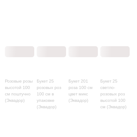
Розовые розы
Букет 25
Букет 201
Букет 25
высотой 100
розовых роз
роза 100 см
светло-
см поштучно
100 см в
цвет микс
розовых роз
(Эквадор)
упаковке
(Эквадор)
высотой 100
(Эквадор)
см (Эквадор)