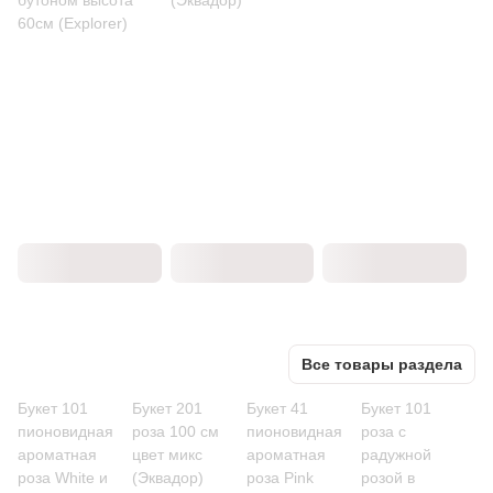
бутоном высота
(Эквадор)
60см (Explorer)
Все товары раздела
Букет 101
Букет 201
Букет 41
Букет 101
пионовидная
роза 100 см
пионовидная
роза с
ароматная
цвет микс
ароматная
радужной
роза White и
(Эквадор)
роза Pink
розой в