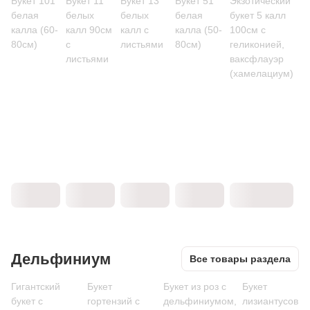
Букет 101
Букет 11
Букет 13
Букет 51
Экзотический
белая
белых
белых
белая
букет 5 калл
калла (60-
калл 90см
калл с
калла (50-
100см с
80см)
с
листьями
80см)
геликонией,
листьями
ваксфлауэр
(хамелациум)
Дельфиниум
Все товары раздела
Гигантский
Букет
Букет из роз с
Букет
букет с
гортензий с
дельфиниумом,
лизиантусов