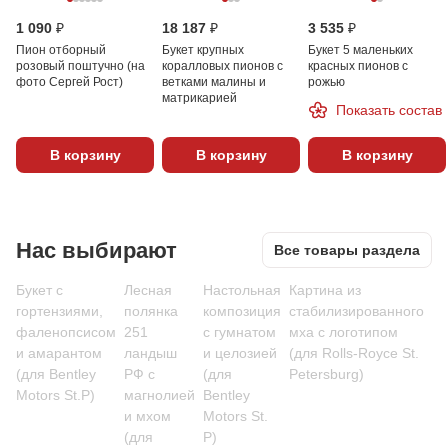
1 090 ₽
18 187 ₽
3 535 ₽
Пион отборный
Букет крупных
Букет 5 маленьких
розовый поштучно (на
коралловых пионов с
красных пионов с
фото Сергей Рост)
ветками малины и
рожью
матрикарией
Показать состав
В корзину
В корзину
В корзину
Нас выбирают
Все товары раздела
Букет с
Лесная
Настольная
Картина из
гортензиями,
полянка
композиция
стабилизированного
фаленопсисом
251
с гумнатом
мха с логотипом
и амарантом
ландыш
и целозией
(для Rolls-Royce St.
(для Bentley
РФ с
(для
Petersburg)
Motors St.P)
магнолией
Bentley
и мхом
Motors St.
(для
P)