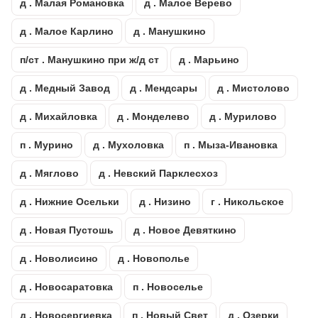
д . Малая Романовка
д . Малое Верево
д . Малое Карлино
д . Манушкино
п/ст . Манушкино при ж/д ст
д . Марьино
д . Медный Завод
д . Мендсары
д . Мистолово
д . Михайловка
д . Монделево
д . Мурилово
п . Мурино
д . Мухоловка
п . Мыза-Ивановка
д . Мяглово
д . Невский Парклесхоз
д . Нижние Осельки
д . Низино
г . Никольское
д . Новая Пустошь
д . Новое Девяткино
д . Новолисино
д . Новополье
д . Новосаратовка
п . Новоселье
д . Новосергиевка
п . Новый Свет
д . Озерки