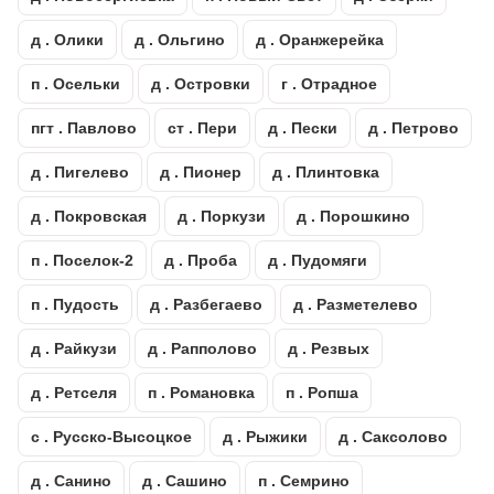
д . Олики
д . Ольгино
д . Оранжерейка
п . Осельки
д . Островки
г . Отрадное
пгт . Павлово
ст . Пери
д . Пески
д . Петрово
д . Пигелево
д . Пионер
д . Плинтовка
д . Покровская
д . Поркузи
д . Порошкино
п . Поселок-2
д . Проба
д . Пудомяги
п . Пудость
д . Разбегаево
д . Разметелево
д . Райкузи
д . Рапполово
д . Резвых
д . Ретселя
п . Романовка
п . Ропша
с . Русско-Высоцкое
д . Рыжики
д . Саксолово
д . Санино
д . Сашино
п . Семрино