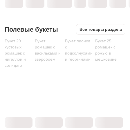
Полевые букеты
Все товары раздела
Букет 29
Букет
Букет пионов
Букет 25
кустовых
ромашек с
с
ромашек с
ромашек с
васильками и
подсолнухами
рожью в
нигеллой и
зверобоем
и георгинами
мешковине
солидаго