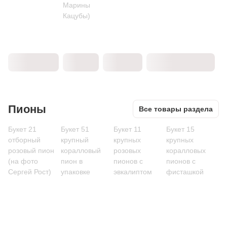
Марины
Кацубы)
Пионы
Все товары раздела
Букет 21
Букет 51
Букет 11
Букет 15
отборный
крупный
крупных
крупных
розовый пион
коралловый
розовых
коралловых
(на фото
пион в
пионов с
пионов с
Сергей Рост)
упаковке
эвкалиптом
фисташкой