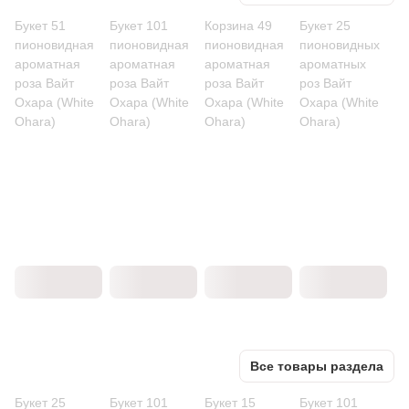
Букет 51
Букет 101
Корзина 49
Букет 25
пионовидная
пионовидная
пионовидная
пионовидных
ароматная
ароматная
ароматная
ароматных
роза Вайт
роза Вайт
роза Вайт
роз Вайт
Охара (White
Охара (White
Охара (White
Охара (White
Ohara)
Ohara)
Ohara)
Ohara)
Все товары раздела
Букет 25
Букет 101
Букет 15
Букет 101