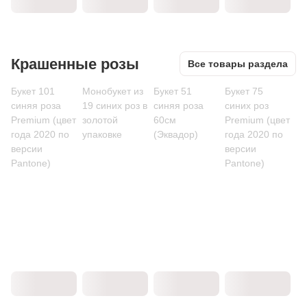
Крашенные розы
Все товары раздела
Букет 101
Монобукет из
Букет 51
Букет 75
синяя роза
19 синих роз в
синяя роза
синих роз
Premium (цвет
золотой
60см
Premium (цвет
года 2020 по
упаковке
(Эквадор)
года 2020 по
версии
версии
Pantone)
Pantone)