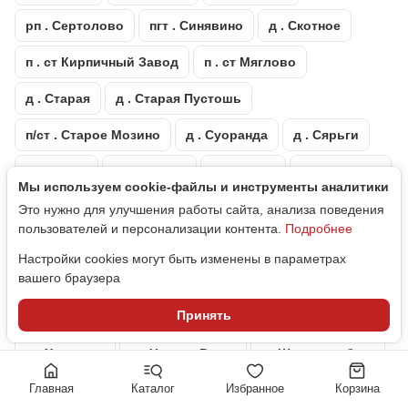
рп . Сертолово
пгт . Синявино
д . Скотное
п . ст Кирпичный Завод
п . ст Мяглово
д . Старая
д . Старая Пустошь
п/ст . Старое Мозино
д . Суоранда
д . Сярьги
д . Тавры
пгт . Тайцы
д . Телези
п . Тельмана
Мы используем cookie‑файлы и инструменты аналитики
массив . Тихвинка
д . Токкари
гп . Токсово
Это нужно для улучшения работы сайта, анализа поведения
пользователей и персонализации контента.
Подробнее
п . Торфяное
г . Тосно
п . Углово
д . Узигонты
Настройки cookies могут быть изменены в параметрах
вашего браузера
пгт . Ульяновка
д . Федоровское
Принять
пгт . Форносово
д . Хапо-Ое
д . Хиттолово
д . Хязельки
д . Черная Речка
г . Шлиссельбург
Главная
Каталог
Избранное
Корзина
массив . Щеглово
д . Энколово
массив . Юкки