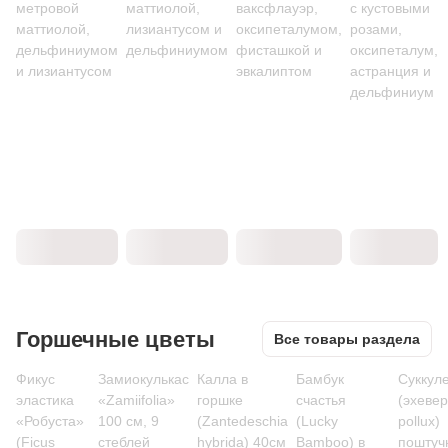
метровой
маттиолой,
ваксфлауэр,
с кустовыми
маттиолой,
лизиантусом и
оксипеталумом,
розами,
дельфиниумом
дельфиниумом
фисташкой и
оксипеталум,
и лизиантусом
эвкалиптом
астранция и
дельфиниум
Горшечные цветы
Все товары раздела
Фикус
Замиокулькас
Калла в
Бамбук
Суккул
эластика
«Zamiifolia»
горшке
счастья
(эхеве
«Робуста»
100 см, 9
(Zantedeschia
(Lucky
pollux)
(Ficus
стеблей
hybrida) 40см
Bamboo) в
поштуч