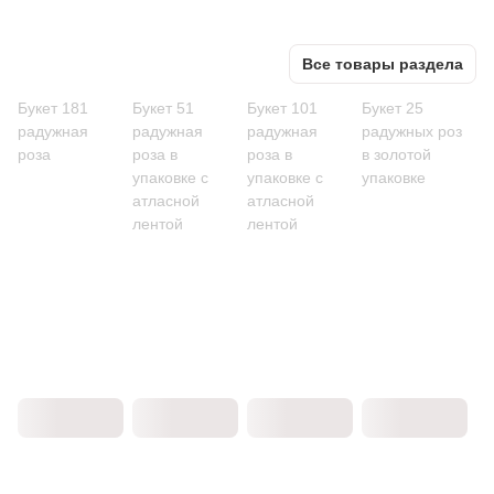
Все товары раздела
Букет 181
Букет 51
Букет 101
Букет 25
радужная
радужная
радужная
радужных роз
роза
роза в
роза в
в золотой
упаковке с
упаковке с
упаковке
атласной
атласной
лентой
лентой