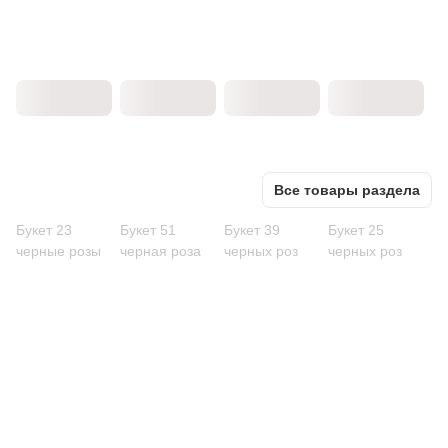
Все товары раздела
Букет 23
Букет 51
Букет 39
Букет 25
черные розы
черная роза
черных роз
черных роз