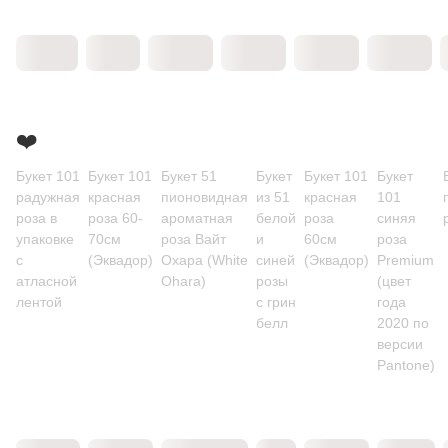
❤️
Букет 101
Букет 101
Букет 51
Букет
Букет 101
Букет
радужная
красная
пионовидная
из 51
красная
101
роза в
роза 60-
ароматная
белой
роза
синяя
упаковке
70см
роза Вайт
и
60см
роза
с
(Эквадор)
Охара (White
синей
(Эквадор)
Premium
атласной
Ohara)
розы
(цвет
лентой
с грин
года
белл
2020 по
версии
Pantone)