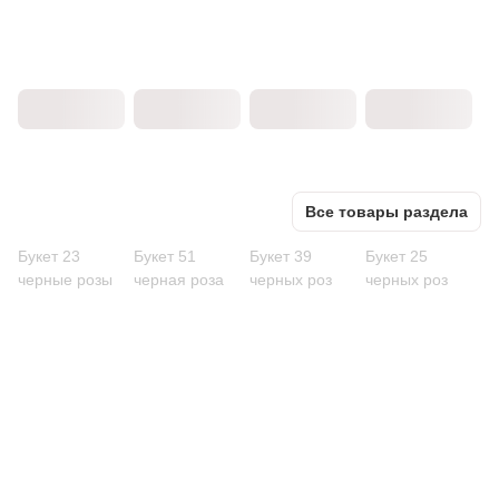
Все товары раздела
Букет 23
Букет 51
Букет 39
Букет 25
черные розы
черная роза
черных роз
черных роз