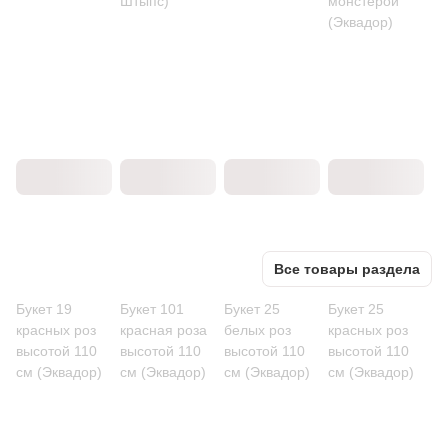
Штыпс)
монстерой
(Эквадор)
Все товары раздела
Букет 19
Букет 101
Букет 25
Букет 25
красных роз
красная роза
белых роз
красных роз
высотой 110
высотой 110
высотой 110
высотой 110
см (Эквадор)
см (Эквадор)
см (Эквадор)
см (Эквадор)