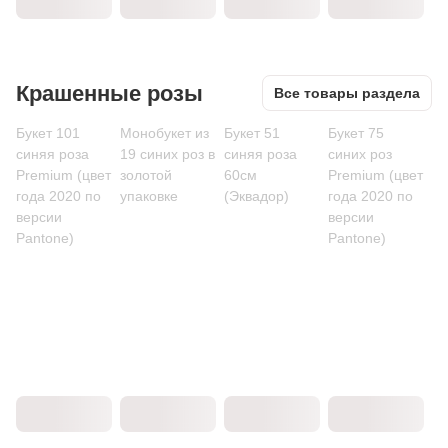
Крашенные розы
Все товары раздела
Букет 101
Монобукет из
Букет 51
Букет 75
синяя роза
19 синих роз в
синяя роза
синих роз
Premium (цвет
золотой
60см
Premium (цвет
года 2020 по
упаковке
(Эквадор)
года 2020 по
версии
версии
Pantone)
Pantone)