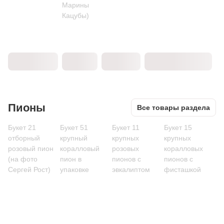
Марины
Кацубы)
Пионы
Все товары раздела
Букет 21
Букет 51
Букет 11
Букет 15
отборный
крупный
крупных
крупных
розовый пион
коралловый
розовых
коралловых
(на фото
пион в
пионов с
пионов с
Сергей Рост)
упаковке
эвкалиптом
фисташкой