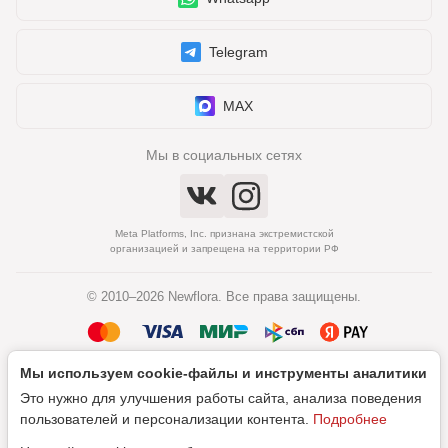
Telegram
MAX
Мы в социальных сетях
Meta Platforms, Inc. признана экстремистской
организацией и запрещена на территории РФ
© 2010–2026 Newflora. Все права защищены.
Мы используем cookie‑файлы и инструменты аналитики
Политика обработки персональных данных
Это нужно для улучшения работы сайта, анализа поведения
Согласие на обработку персональных данных
пользователей и персонализации контента.
Подробнее