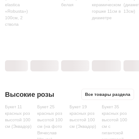
elastica
белая
керамическом
(диаме
«Robusta»)
горшке 11см в
13см)
100см, 2
диаметре
ствола
Высокие розы
Все товары раздела
Букет 11
Букет 25
Букет 19
Букет 35
красных роз
красных роз
красных роз
красных роз
высотой 100
высотой 100
высотой 100
высотой 100
см (Эквадор)
см (на фото
см (Эквадор)
см c
Вячеслав
гигантской