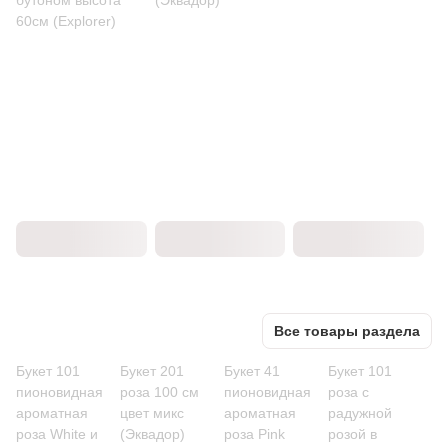
бутоном высота
(Эквадор)
60см (Explorer)
Все товары раздела
Букет 101
Букет 201
Букет 41
Букет 101
пионовидная
роза 100 см
пионовидная
роза с
ароматная
цвет микс
ароматная
радужной
роза White и
(Эквадор)
роза Pink
розой в