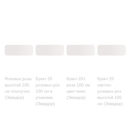
Розовые розы
Букет 25
Букет 201
Букет 25
высотой 100
розовых роз
роза 100 см
светло-
см поштучно
100 см в
цвет микс
розовых роз
(Эквадор)
упаковке
(Эквадор)
высотой 100
(Эквадор)
см (Эквадор)