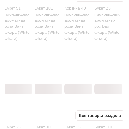
Букет 51
Букет 101
Корзина 49
Букет 25
пионовидная
пионовидная
пионовидная
пионовидных
ароматная
ароматная
ароматная
ароматных
роза Вайт
роза Вайт
роза Вайт
роз Вайт
Охара (White
Охара (White
Охара (White
Охара (White
Ohara)
Ohara)
Ohara)
Ohara)
Все товары раздела
Букет 25
Букет 101
Букет 15
Букет 101