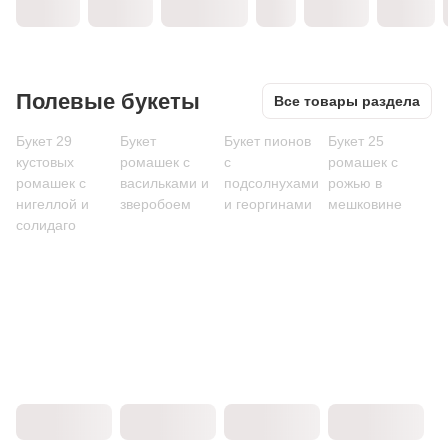
Полевые букеты
Все товары раздела
Букет 29
Букет
Букет пионов
Букет 25
кустовых
ромашек с
с
ромашек с
ромашек с
васильками и
подсолнухами
рожью в
нигеллой и
зверобоем
и георгинами
мешковине
солидаго