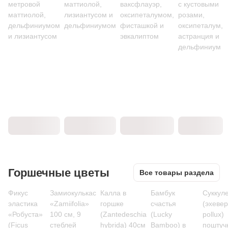
метровой
маттиолой,
ваксфлауэр,
с кустовыми
маттиолой,
лизиантусом и
оксипеталумом,
розами,
дельфиниумом
дельфиниумом
фисташкой и
оксипеталум,
и лизиантусом
эвкалиптом
астранция и
дельфиниум
Горшечные цветы
Все товары раздела
Фикус
Замиокулькас
Калла в
Бамбук
Суккул
эластика
«Zamiifolia»
горшке
счастья
(эхеве
«Робуста»
100 см, 9
(Zantedeschia
(Lucky
pollux)
(Ficus
стеблей
hybrida) 40см
Bamboo) в
поштуч