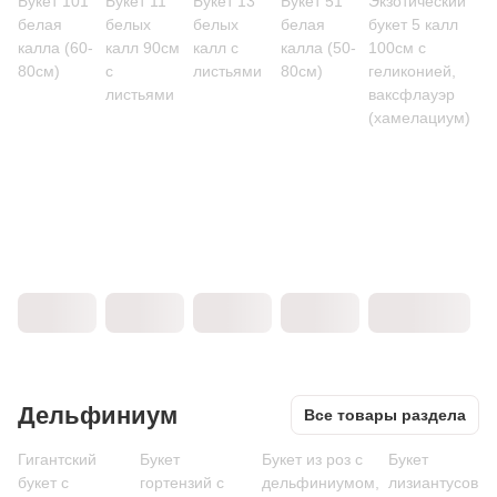
Букет 101
Букет 11
Букет 13
Букет 51
Экзотический
белая
белых
белых
белая
букет 5 калл
калла (60-
калл 90см
калл с
калла (50-
100см с
80см)
с
листьями
80см)
геликонией,
листьями
ваксфлауэр
(хамелациум)
Дельфиниум
Все товары раздела
Гигантский
Букет
Букет из роз с
Букет
букет с
гортензий с
дельфиниумом,
лизиантусов