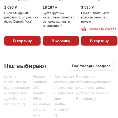
1 090 ₽
18 187 ₽
3 535 ₽
Пион отборный
Букет крупных
Букет 5 маленьких
розовый поштучно (на
коралловых пионов с
красных пионов с
фото Сергей Рост)
ветками малины и
рожью
матрикарией
Показать состав
В корзину
В корзину
В корзину
Нас выбирают
Все товары раздела
Букет с
Лесная
Настольная
Картина из
гортензиями,
полянка
композиция
стабилизированного
фаленопсисом
251
с гумнатом
мха с логотипом
и амарантом
ландыш
и целозией
(для Rolls-Royce St.
(для Bentley
РФ с
(для
Petersburg)
Motors St.P)
магнолией
Bentley
и мхом
Motors St.
(для
P)