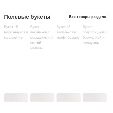
Полевые букеты
Все товары раздела
Букет 15
Букет
Букет 45
Букет
подсолнухов в
васильков с
васильков в
подсолнухов с
мешковине
ромашками и
крафт бумаге
бромелией и
веткой
аллиумом
малины