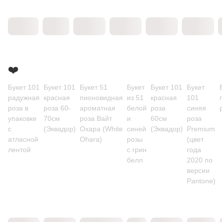
❤️
Букет 101
Букет 101
Букет 51
Букет
Букет 101
Букет
радужная
красная
пионовидная
из 51
красная
101
роза в
роза 60-
ароматная
белой
роза
синяя
упаковке
70см
роза Вайт
и
60см
роза
с
(Эквадор)
Охара (White
синей
(Эквадор)
Premium
атласной
Ohara)
розы
(цвет
лентой
с грин
года
белл
2020 по
версии
Pantone)