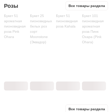
Розы
Все товары раздела
Букет 51
Букет 25
Букет 51
Букет 101
ароматная
пионовидных
пионовидная
пионовидная
пионовидная
белых роз
роза Kahala
ароматная
роза Pink
сорт
роза Пинк
Ohara
Moonstone
Охара (Pink
(Эквадор)
Ohara)
Все товары раздела