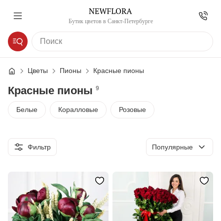
Бутик цветов в Санкт-Петербурге
Цветы
Пионы
Красные пионы
Красные пионы
9
Белые
Коралловые
Розовые
Сортировка
Фильтр
Популярные