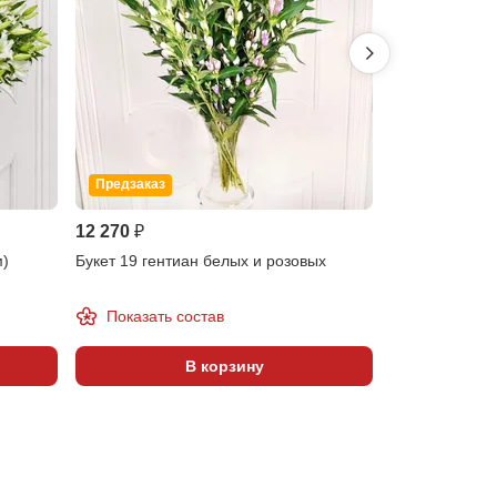
Предзаказ
12 270 ₽
18 810 ₽
м)
Букет 19 гентиан белых и розовых
Букет 19 круп
Показать состав
В корзину