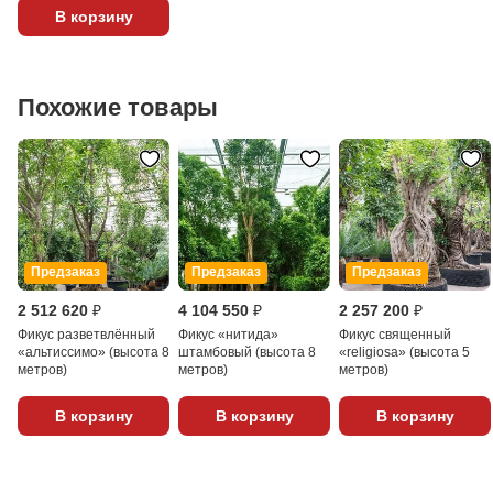
В корзину
Похожие товары
Предзаказ
Предзаказ
Предзаказ
2 512 620 ₽
4 104 550 ₽
2 257 200 ₽
Фикус разветвлённый
Фикус «нитида»
Фикус священный
«альтиссимо» (высота 8
штамбовый (высота 8
«religiosa» (высота 5
метров)
метров)
метров)
В корзину
В корзину
В корзину