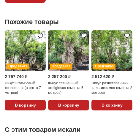
Похожие товары
Предзаказ
Предзаказ
Предзаказ
2 797 740 ₽
2 257 200 ₽
2 512 620 ₽
Фикус штамбовый
Фикус священный
Фикус разветвлённый
«concinna» (высота 7
«religiosa» (высота 5
«альтиссимо» (высота 8
метров)
метров)
метров)
В корзину
В корзину
В корзину
С этим товаром искали