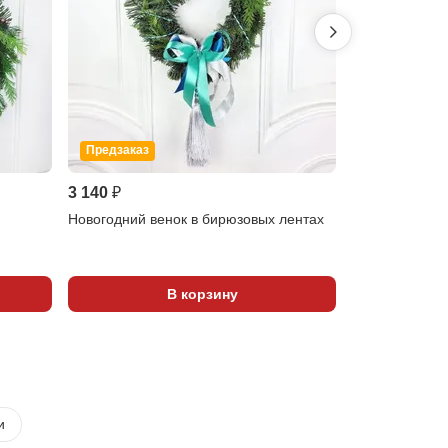
Предзаказ
Предзаказ
3 140 ₽
4 220 ₽
Новогодний венок в бирюзовых лентах
Новогодний в
В корзину
и