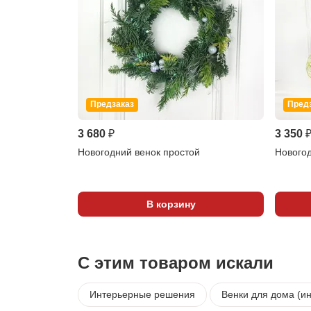
Предзаказ
Пред
3 680 ₽
3 350 
Новогодний венок простой
Нового
В корзину
С этим товаром искали
Интерьерные решения
Венки для дома (и