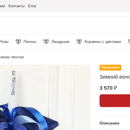
нии
Контакты
Блог
Розы
Пионы
Ландыши
Корзины с цветами
синих лентах
Предзаказ
Зимний вено
3 570 ₽
Описание