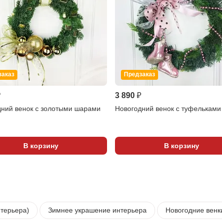
заказ
Предзаказ
₽
3 890 ₽
дний венок с золотыми шарами
Новогодний венок с туфельками
В корзину
В корзину
нтерьера)
Зимнее украшение интерьера
Новогодние венк