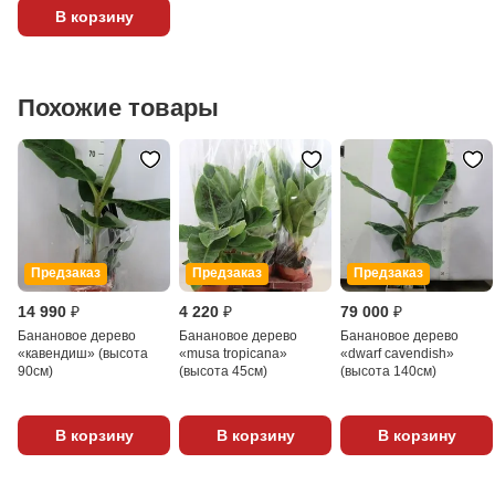
В корзину
Похожие товары
Предзаказ
Предзаказ
Предзаказ
14 990 ₽
4 220 ₽
79 000 ₽
Банановое дерево
Банановое дерево
Банановое дерево
«кавендиш» (высота
«musa tropicana»
«dwarf cavendish»
90см)
(высота 45см)
(высота 140см)
В корзину
В корзину
В корзину