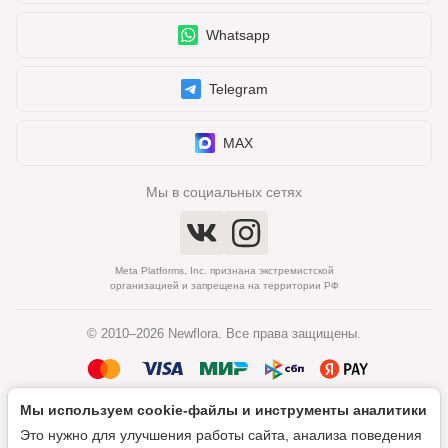
Whatsapp
Telegram
MAX
Мы в социальных сетях
Meta Platforms, Inc. признана экстремистской
организацией и запрещена на территории РФ
© 2010–2026 Newflora. Все права защищены.
Мы используем cookie‑файлы и инструменты аналитики
Политика обработки персональных данных
Это нужно для улучшения работы сайта, анализа поведения