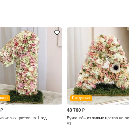
заказ
Предзаказ
 ₽
48 760 ₽
з живых цветов на 1 год
Буква «A» из живых цветов на п
#1