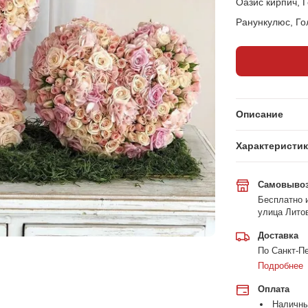
Оазис кирпич, 
Ранункулюс, Го
Описание
Характеристи
Самовыво
Бесплатно и
улица Литов
Доставка
По Санкт-Пе
Подробнее
Оплата
Наличн