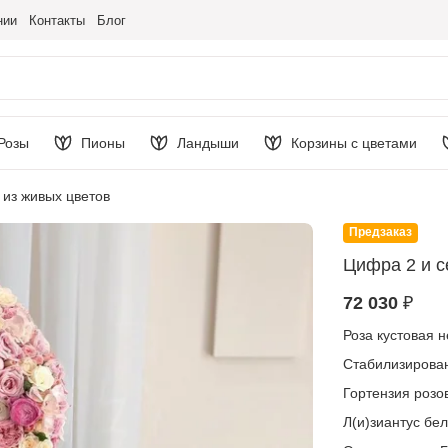
нии
Контакты
Блог
Розы
Пионы
Ландыши
Корзины с цветами
 из живых цветов
Предзаказ
Цифра 2 и с
72 030 ₽
Роза кустовая 
Стабилизирован
Гортензия розо
Л(и)зиантус бе