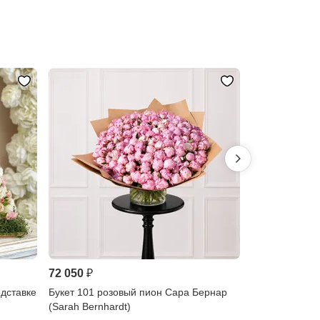
Предзаказ
72 050 ₽
176 310 ₽
одставке
Букет 101 розовый пион Сара Бернар
Украшение жи
(Sarah Bernhardt)
лестницы