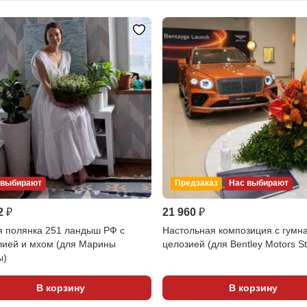
 выбирают
Предзаказ
Нас выбирают
2 ₽
21 960 ₽
я полянка 251 ландыш РФ с
Настольная композиция с гумн
лией и мхом (для Марины
целозией (для Bentley Motors St
ы)
В корзину
В корзину