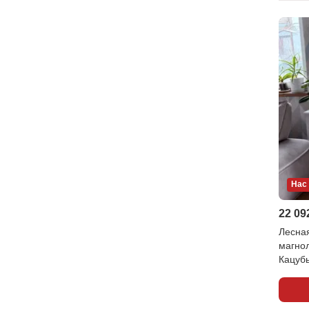
Нас
22 09
Лесна
магно
Кацуб