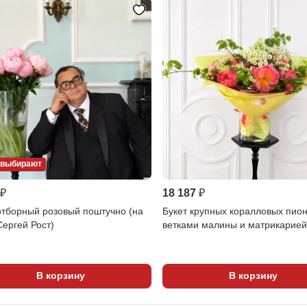
 выбирают
 ₽
18 187 ₽
отборный розовый поштучно (на
Букет крупных коралловых пион
ергей Рост)
ветками малины и матрикарие
В корзину
В корзину