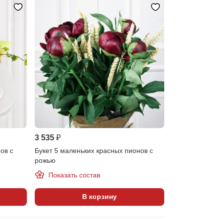
3 535 ₽
ов с
Букет 5 маленьких красных пионов с
й
рожью
Показать состав
В корзину