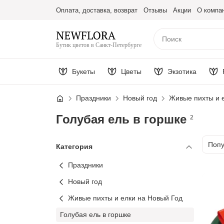
Оплата, доставка, возврат
Отзывы
Акции
О компа
Бутик цветов в Санкт-Петербурге
Букеты
Цветы
Экзотика
Праздники
Новый год
Живые пихты и 
Голубая ель в горшке
2
Сорт
Поп
Категория
Праздники
Новый год
Живые пихты и елки на Новый Год
Голубая ель в горшке