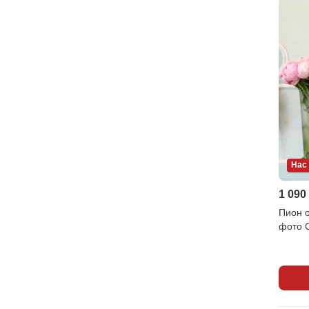
Нас
1 090
Пион 
фото С