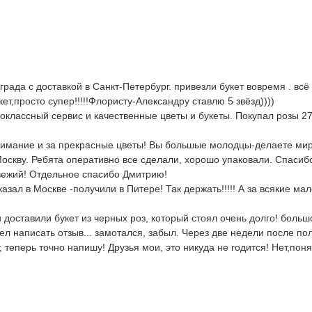
ада с доставкой в Санкт-Петербург. привезли букет вовремя . всё
т,просто супер!!!!!Флористу-Александру ставлю 5 звёзд))))
ассный сервис и качественные цветы и букеты. Покупал розы 27.01
нимание и за прекрасные цветы! Вы большые молодцы-делаете мир 
Москву. Ребята оперативно все сделали, хорошо упаковали. Спасибо
свежий! Отдельное спасибо Дмитрию!
казал в Москве -получили в Питере! Так держать!!!!! А за всякие
 доставили букет из черных роз, который стоял очень долго! больш
 написать отзыв... замотался, забыл. Через две недели после полу
теперь точно напишу! Друзья мои, это никуда не годится! Нет,понят