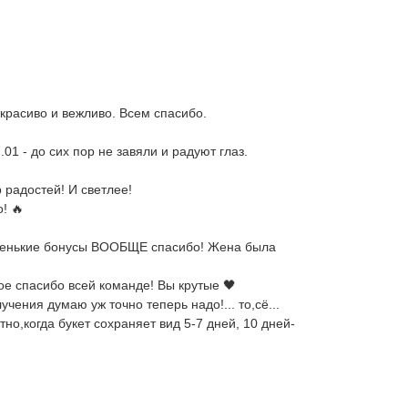
 красиво и вежливо. Всем спасибо.
 - до сих пор не завяли и радуют глаз.
радостей! И светлее!
! 🔥
 маленькие бонусы ВООБЩЕ спасибо! Жена была
ое спасибо всей команде! Вы крутые 🖤
чения думаю уж точно теперь надо!... то,сё...
но,когда букет сохраняет вид 5-7 дней, 10 дней-