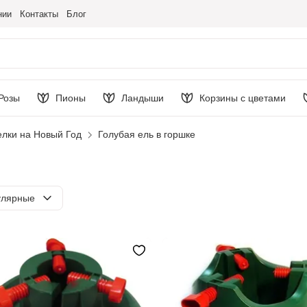
нии
Контакты
Блог
Розы
Пионы
Ландыши
Корзины с цветами
елки на Новый Год
Голубая ель в горшке
ировка
улярные