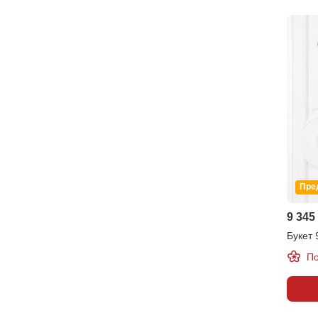
Пре
9 345
Букет 
По