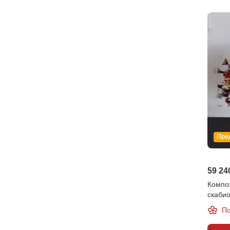
Пре
59 24
Композ
скаби
По