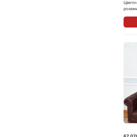
Цветоч
розам
67 07