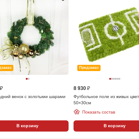
дзаказ
Предзаказ
 ₽
8 930 ₽
одний венок с золотыми шарами
Футбольное поле из живых цве
50×30см
Показать состав
В корзину
В корзину