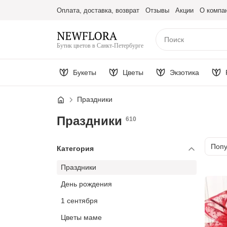
Оплата, доставка, возврат
Отзывы
Акции
О компа
Бутик цветов в Санкт-Петербурге
Букеты
Цветы
Экзотика
Праздники
Праздники
610
Сорт
Поп
Категория
Праздники
День рождения
1 сентября
Цветы маме