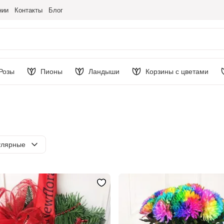
нии
Контакты
Блог
Розы
Пионы
Ландыши
Корзины с цветами
ировка
улярные