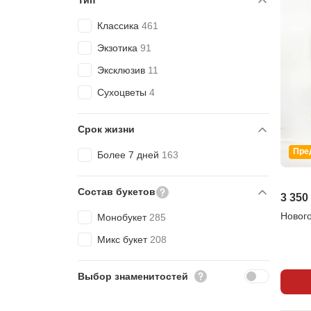
Тип
Классика
461
Экзотика
91
Эксклюзив
11
Сухоцветы
4
Срок жизни
Пре
Более 7 дней
163
Состав букетов
3 350
Новог
Монобукет
285
Микс букет
208
Выбор знаменитостей