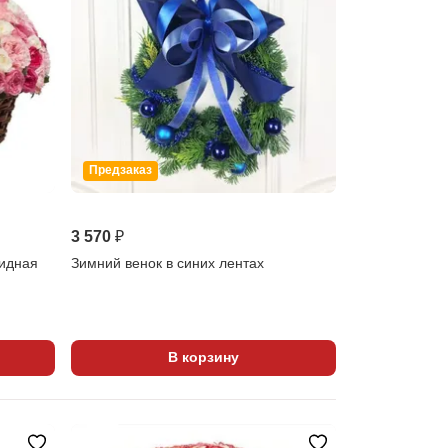
Предзаказ
3 570 ₽
видная
Зимний венок в синих лентах
В корзину