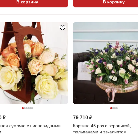
В корзину
В корзину
0 ₽
79 710 ₽
чная сумочка с пионовидными
Корзина 45 роз с вероникой,
и
тюльпанами и эвкалиптом