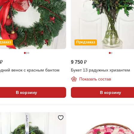
дзаказ
Предзаказ
 ₽
9 750 ₽
одний венок с красным бантом
Букет 13 радужных хризантем
Показать состав
В корзину
В корзину