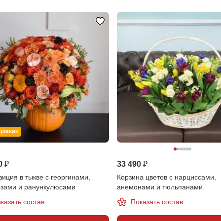
дзаказ
0 ₽
33 490 ₽
иция в тыкве с георгинами,
Корзина цветов с нарциссами,
озами и ранункулюсами
анемонами и тюльпанами
казать состав
Показать состав