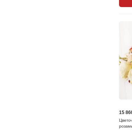
15 86
Цвето
розам