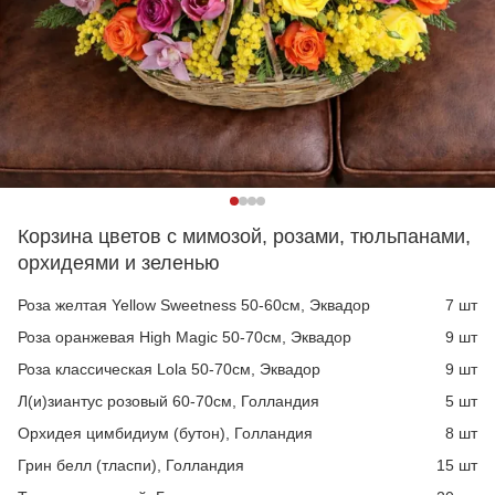
Корзина цветов с мимозой, розами, тюльпанами,
орхидеями и зеленью
Роза желтая Yellow Sweetness 50-60см, Эквадор
7 шт
Роза оранжевая High Magic 50-70см, Эквадор
9 шт
Роза классическая Lola 50-70см, Эквадор
9 шт
Л(и)зиантус розовый 60-70см, Голландия
5 шт
Орхидея цимбидиум (бутон), Голландия
8 шт
Грин белл (тласпи), Голландия
15 шт