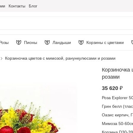
нии
Контакты
Блог
Розы
Пионы
Ландыши
Корзины с цветами
Корзиночка цветов с мимозой, ранункулюсами и розами
Корзиночка 
розами
35 620 ₽
Роза Explorer 5
Грин белл (тла
Оазис кирпич, 
Мимоза 50-60см
Корзина D30-39