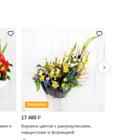
Предзаказ
17 480 ₽
63 150 ₽
ами и
Корзина цветов с ранункулюсами,
Корзина цвето
нарциссами и форзицией
кустовыми роз