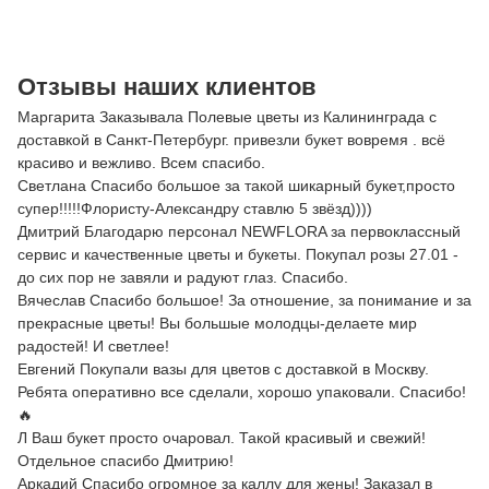
Отзывы наших клиентов
Маргарита Заказывала Полевые цветы из Калининграда с
доставкой в Санкт-Петербург. привезли букет вовремя . всё
красиво и вежливо. Всем спасибо.
Светлана Спасибо большое за такой шикарный букет,просто
супер!!!!!Флористу-Александру ставлю 5 звёзд))))
Дмитрий Благодарю персонал NEWFLORA за первоклассный
сервис и качественные цветы и букеты. Покупал розы 27.01 -
до сих пор не завяли и радуют глаз. Спасибо.
Вячеслав Спасибо большое! За отношение, за понимание и за
прекрасные цветы! Вы большые молодцы-делаете мир
радостей! И светлее!
Евгений Покупали вазы для цветов с доставкой в Москву.
Ребята оперативно все сделали, хорошо упаковали. Спасибо!
🔥
Л Ваш букет просто очаровал. Такой красивый и свежий!
Отдельное спасибо Дмитрию!
Аркадий Спасибо огромное за каллу для жены! Заказал в