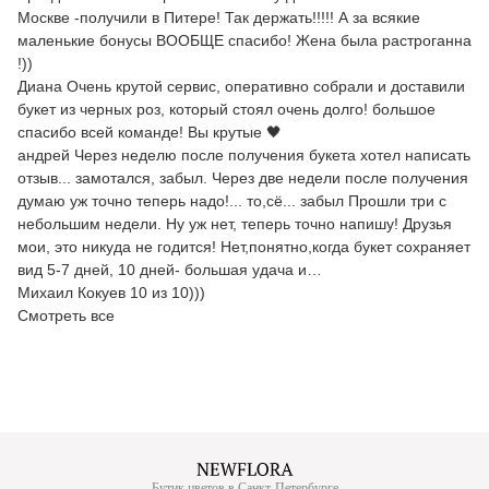
Москве -получили в Питере! Так держать!!!!! А за всякие
маленькие бонусы ВООБЩЕ спасибо! Жена была растроганна
!))
Диана Очень крутой сервис, оперативно собрали и доставили
букет из черных роз, который стоял очень долго! большое
спасибо всей команде! Вы крутые 🖤
андрей Через неделю после получения букета хотел написать
отзыв... замотался, забыл. Через две недели после получения
думаю уж точно теперь надо!... то,сё... забыл Прошли три с
небольшим недели. Ну уж нет, теперь точно напишу! Друзья
мои, это никуда не годится! Нет,понятно,когда букет сохраняет
вид 5-7 дней, 10 дней- большая удача и…
Михаил Кокуев 10 из 10)))
Смотреть все
Бутик цветов в Санкт-Петербурге