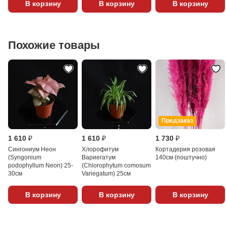
В корзину
В корзину
В корзину
Похожие товары
Предзаказ
1 610 ₽
1 610 ₽
1 730 ₽
Сингониум Неон
Хлорофитум
Кортадерия розовая
(Syngonium
Вариегатум
140см (поштучно)
podophyllum Neon) 25-
(Chlorophytum comosum
30см
Variegatum) 25см
В корзину
В корзину
В корзину