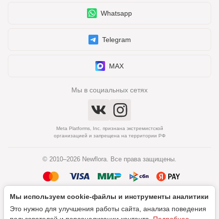
Whatsapp
Telegram
MAX
Мы в социальных сетях
Meta Platforms, Inc. признана экстремистской
организацией и запрещена на территории РФ
© 2010–2026 Newflora. Все права защищены.
Мы используем cookie‑файлы и инструменты аналитики
Политика обработки персональных данных
Это нужно для улучшения работы сайта, анализа поведения
Согласие на обработку персональных данных