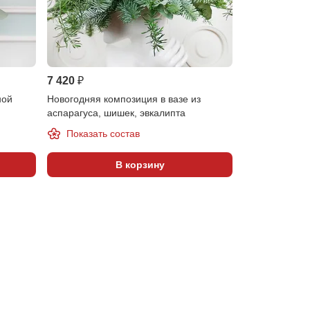
Предзаказ
7 420 ₽
3 140 ₽
ной
Новогодняя композиция в вазе из
Новогодний ве
аспарагуса, шишек, эвкалипта
Показать состав
В корзину