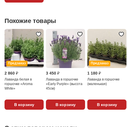
Похожие товары
Предзаказ
Предзаказ
2 860 ₽
3 450 ₽
1 180 ₽
Лаванда белая в
Лаванда в горшочке
Лаванда в горшочке
горшочке «Aroma
«Early Purple» (высота
(маленькая)
White»
45см)
В корзину
В корзину
В корзину