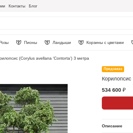
нии
Контакты
Блог
Розы
Пионы
Ландыши
Корзины с цветами
рилопсис (Corylus avellana ‘Contorta’) 3 метра
Предзаказ
Корилопсис (
534 600 ₽
Описание