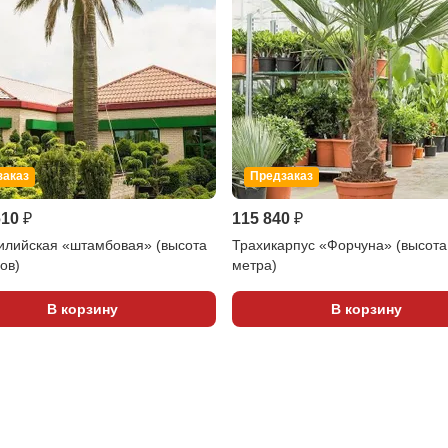
заказ
Предзаказ
610 ₽
115 840 ₽
илийская «штамбовая» (высота
Трахикарпус «Форчуна» (высота
ов)
метра)
В корзину
В корзину