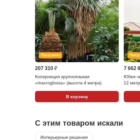
Предзаказ
Пред
207 310 ₽
7 662 
Коперниция крупноязыкая
Юбея ч
«macroglossa» (высота 4 метра)
12 метр
В корзину
С этим товаром искали
Интерьерные решения