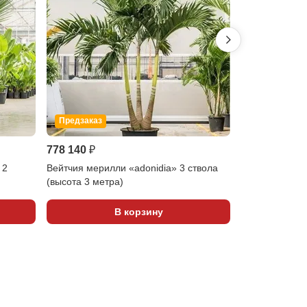
Предзаказ
Предзаказ
778 140 ₽
1 063 260 ₽
 2
Вейтчия мерилли «adonidia» 3 ствола
Фикус микрока
(высота 3 метра)
4,5 метра)
В корзину